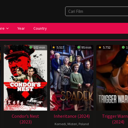
nre
Year
Country
102 min
5.517
95 min
5.752
1
Condor’s Nest
Inheritance (2024)
Trigger Warn
(2023)
(2024)
Komedi
,
Misteri
,
Poland