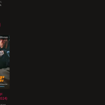
u
,
A
y
09 min
p:
024)
hatan
,