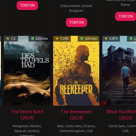
11
Korea
TONTON
Dokumenter
,
United
Jul
Kingdom
24
허
2024
TONTON
11
James
Apr
명
TONTON
Jun
Tovell
2024
행
2024
7.2
120 min
7.395
105 min
5.875
1
The Devils Bath
The Beekeeper
What You Wish
(2024)
(2024)
(2023)
Kengerian
,
Misteri
,
Aksi
,
Cerita Seru
,
Drama
,
Cerita Seru
,
Colo
Sejarah
,
Austria
,
United Kingdom
,
USA
USA
Germany