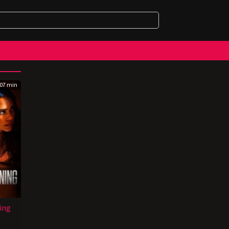
07 min
ing