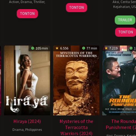
Action
,
Drama
,
Thriller
,
Aksi
,
Cerita Ser
19
Sylwester
Kejahatan
,
US
TONTON
Jun
Jakimow
TONTON
20
Moul
2024
TRAILER
Jun
Surya
2024
TONTON
105 min
6.556
77 min
7.219
1
Hiraya (2024)
Mysteries of the
The Roundu
Terracotta
Punishment (2
Drama
,
Philippines
Warriors (2024)
Aksi
,
Drama
,
Keja