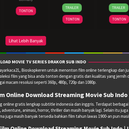
8
David
30
Nicho
TRAILER
TRAILER
8
Veronika
Jan
Ayer
Jul
Tomn
TONTON
Mar
Franz
2024
2023
TONTON
TONTON
2024
Lihat Lebih Banyak
LOAD MOVIE TV SERIES DRAKOR SUB INDO
yarkaca21, Bioskopkeren untuk menonton film online terlengkap dan ju
oleksi film yang bisa anda tonton dengan gratis dan kualitas yang jernih 
ai macam resolusi seperti 360p, 480p, 720p dan 1080p.
lm Online Download Streaming Movie Sub Indo 
line gratis lengkap subtitle indonesia dan inggris. Terdapat berbagai mac
dventure, animasi, horror, thriller dan masih banyak lagi. Selain itu juga
ma juga masih banyak tersedia bahkan film tahun lawas 1900-an pun masih 
ilm Online Download Streaming Movie Sub Indo |