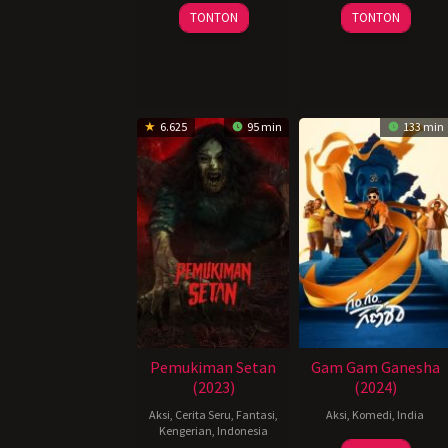
14
Joel
28
Reynold
TONTON
TONTON
Jun
Lamangan
Jun
Giba
2024
2024
6.625
95 min
133 min
Pemukiman Setan
Gam Gam Ganesha
(2023)
(2024)
Aksi
,
Cerita Seru
,
Fantasi
,
Aksi
,
Komedi
,
India
Kengerian
,
Indonesia