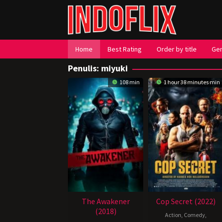
Loncat
ke
konten
Home
Best Rating
Order by title
Ge
Penulis:
miyuki
108 min
1 hour 38 minutes min
The Awakener
Cop Secret (2022)
(2018)
Action
,
Comedy
,