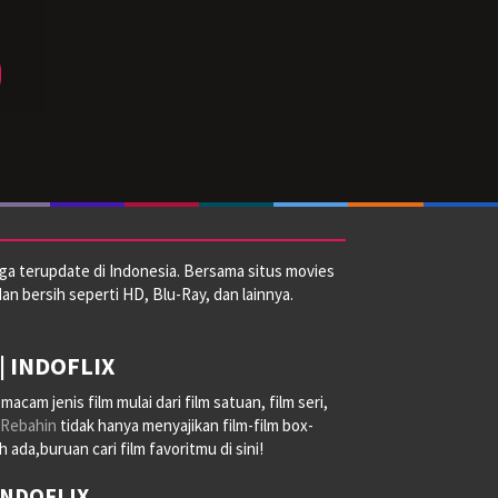
las
ay
ga terupdate di Indonesia. Bersama situs movies
dan bersih seperti HD, Blu-Ray, dan lainnya.
| INDOFLIX
am jenis film mulai dari film satuan, film seri,
Rebahin
tidak hanya menyajikan film-film box-
ada,buruan cari film favoritmu di sini!
 INDOFLIX