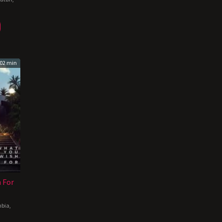
02 min
 For
mbia
,