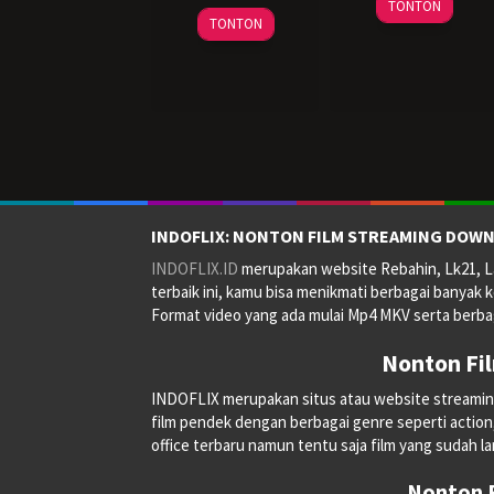
31
Uday
TONTON
25
Charles
May
Shetty
TONTON
Jan
Gozali
2024
2024
INDOFLIX: NONTON FILM STREAMING DOWN
INDOFLIX.ID
merupakan website Rebahin, Lk21, La
terbaik ini, kamu bisa menikmati berbagai banyak k
Format video yang ada mulai Mp4 MKV serta berbag
Nonton Fi
INDOFLIX merupakan situs atau website streaming on
film pendek dengan berbagai genre seperti action, a
office terbaru namun tentu saja film yang sudah la
Nonton F