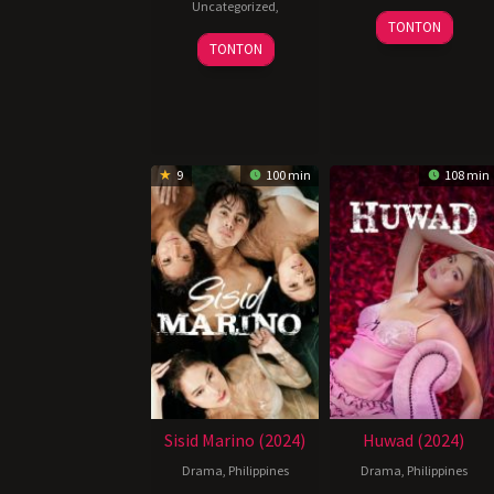
Uncategorized
,
20
TONTON
October
TONTON
2021
9
100 min
108 min
Sisid Marino (2024)
Huwad (2024)
Drama
,
Philippines
Drama
,
Philippines