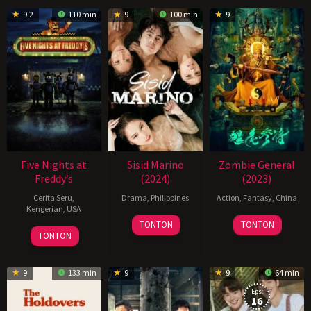
9.2
110 min
9
100 min
9
Five Nights at
Sisid Marino
Zombie General
Freddy’s
(2024)
(2023)
Cerita Seru
,
Drama
,
Philippines
Action
,
Fantasy
,
China
Kengerian
,
USA
14
Joel
7
Professor
TONTON
TONTON
25
Danny
Jun
Lamangan
Nov
Qin
TONTON
Oct
Gonzalez
2024
2023
2023
9
133 min
9
9
64 min
Eps:
16