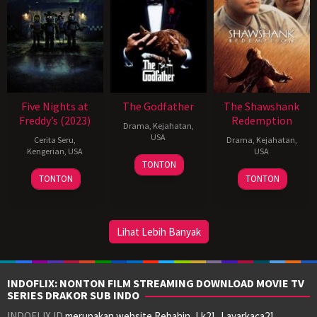
Five Nights at
The Godfather
The Shawshank
Freddy’s (2023)
Redemption
Drama
,
Kejahatan
,
USA
Cerita Seru
,
Drama
,
Kejahatan
,
Kengerian
,
USA
USA
14
Francis
TONTON
25
Danny
23
Frank
Mar
Ford
TONTON
TONTON
Oct
Gonzalez
Sep
Darabont
1972
Coppola
2023
1994
Lihat Lebih Banyak
INDOFLIX: NONTON FILM STREAMING DOWNLOAD MOVIE TV
SERIES DRAKOR SUB INDO
INDOFLIX.ID
merupakan website Rebahin, Lk21, Layarkaca21,