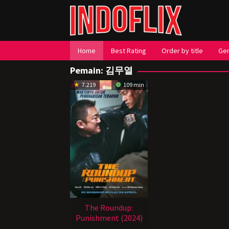
Loncat
ke
konten
Home
Best Rating
Order by title
Ge
Pemain:
김무열
7.219
109 min
The Roundup:
Punishment (2024)