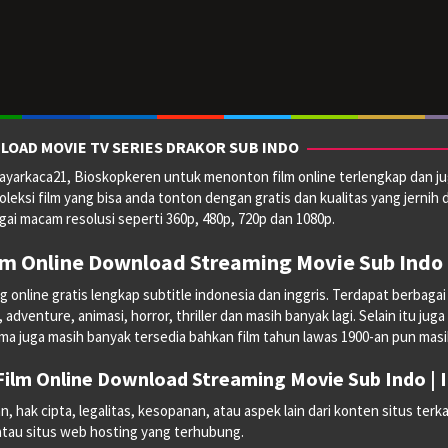
LOAD MOVIE TV SERIES DRAKOR SUB INDO
yarkaca21, Bioskopkeren untuk menonton film online terlengkap dan ju
oleksi film yang bisa anda tonton dengan gratis dan kualitas yang jernih 
ai macam resolusi seperti 360p, 480p, 720p dan 1080p.
lm Online Download Streaming Movie Sub Indo 
line gratis lengkap subtitle indonesia dan inggris. Terdapat berbagai mac
dventure, animasi, horror, thriller dan masih banyak lagi. Selain itu juga
ma juga masih banyak tersedia bahkan film tahun lawas 1900-an pun masih 
ilm Online Download Streaming Movie Sub Indo |
hak cipta, legalitas, kesopanan, atau aspek lain dari konten situs terka
 atau situs web hosting yang terhubung.