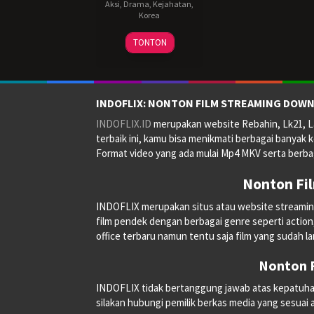
Aksi
,
Drama
,
Kejahatan
,
Korea
24
허
TONTON
Apr
명
2024
행
INDOFLIX: NONTON FILM STREAMING DOWN
INDOFLIX.ID
merupakan website Rebahin, Lk21, La
terbaik ini, kamu bisa menikmati berbagai banyak k
Format video yang ada mulai Mp4 MKV serta berbag
Nonton Fi
INDOFLIX merupakan situs atau website streaming on
film pendek dengan berbagai genre seperti action, a
office terbaru namun tentu saja film yang sudah la
Nonton F
INDOFLIX tidak bertanggung jawab atas kepatuhan, 
silakan hubungi pemilik berkas media yang sesuai