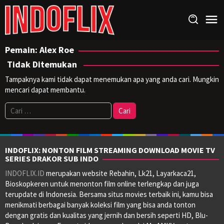
Loncat
ke
konten
Pemain:
Alex Roe
Tidak Ditemukan
Tampaknya kami tidak dapat menemukan apa yang anda cari. Mungkin
mencari dapat membantu.
Cari
untuk:
INDOFLIX: NONTON FILM STREAMING DOWNLOAD MOVIE TV
SERIES DRAKOR SUB INDO
INDOFLIX.ID
merupakan website Rebahin, Lk21, Layarkaca21,
Bioskopkeren untuk menonton film online terlengkap dan juga
terupdate di Indonesia. Bersama situs movies terbaik ini, kamu bisa
menikmati berbagai banyak koleksi film yang bisa anda tonton
dengan gratis dan kualitas yang jernih dan bersih seperti HD, Blu-