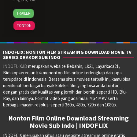
28
Lizzie
TRAILER
Sep
Pritchard
,
2016
Tim
TONTON
Burton
INDOFLIX: NONTON FILM STREAMING DOWNLOAD MOVIE TV
SERIES DRAKOR SUB INDO
INDOFLIX.ID
merupakan website Rebahin, Lk21, Layarkaca21,
Bioskopkeren untuk menonton film online terlengkap dan juga
terupdate di Indonesia. Bersama situs movies terbaik ini, kamu bisa
menikmati berbagai banyak koleksi film yang bisa anda tonton
dengan gratis dan kualitas yang jernih dan bersih seperti HD, Blu-
Ray, dan lainnya. Format video yang ada mulai Mp4 MKV serta
berbagai macam resolusi seperti 360p, 480p, 720p dan 1080p.
Nonton Film Online Download Streaming
Movie Sub Indo | INDOFLIX
INDOFLIX merupakan situs atau website streaming online gratis