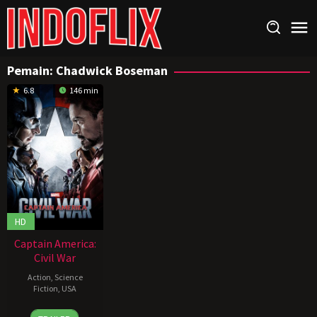
Loncat
ke
konten
Pemain:
Chadwick Boseman
6.8
146 min
HD
Captain America:
Civil War
Action
,
Science
Fiction
,
USA
27
Anthony