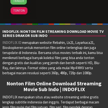
TRAILER
Apr
Russo
,
2016
Joe
TONTON
Russo
INDOFLIX: NONTON FILM STREAMING DOWNLOAD MOVIE TV
SERIES DRAKOR SUB INDO
INDOFLIX.ID
merupakan website Rebahin, Lk21, Layarkaca21,
Bioskopkeren untuk menonton film online terlengkap dan juga
terupdate di Indonesia. Bersama situs movies terbaik ini, kamu bisa
menikmati berbagai banyak koleksi film yang bisa anda tonton
dengan gratis dan kualitas yang jernih dan bersih seperti HD, Blu-
Ray, dan lainnya. Format video yang ada mulai Mp4 MKV serta
berbagai macam resolusi seperti 360p, 480p, 720p dan 1080p.
Nonton Film Online Download Streaming
Movie Sub Indo | INDOFLIX
INDOFLIX merupakan situs atau website streaming online gratis
lengkap subtitle indonesia dan inggris. Terdapat berbagai macam
jenis film mulai dari film satuan, film seri, film pendek dengan