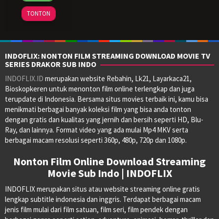
1994
Jesse
TONTON
V.
Johnson
,
John
R.
INDOFLIX: NONTON FILM STREAMING DOWNLOAD MOVIE TV
Woodward
,
SERIES DRAKOR SUB INDO
Thomas
INDOFLIX.ID
merupakan website Rebahin, Lk21, Layarkaca21,
Schellenberg
Bioskopkeren untuk menonton film online terlengkap dan juga
terupdate di Indonesia. Bersama situs movies terbaik ini, kamu bisa
menikmati berbagai banyak koleksi film yang bisa anda tonton
dengan gratis dan kualitas yang jernih dan bersih seperti HD, Blu-
Ray, dan lainnya. Format video yang ada mulai Mp4 MKV serta
berbagai macam resolusi seperti 360p, 480p, 720p dan 1080p.
Nonton Film Online Download Streaming
Movie Sub Indo | INDOFLIX
INDOFLIX merupakan situs atau website streaming online gratis
lengkap subtitle indonesia dan inggris. Terdapat berbagai macam
jenis film mulai dari film satuan, film seri, film pendek dengan