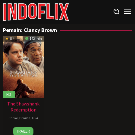
Loncat
ke
konten
Pemain:
Clancy Brown
8.4
142 min
HD
The Shawshank
Redemption
Crime
,
Drama
,
USA
10
Frank
TRAILER
Sep
Darabont
,