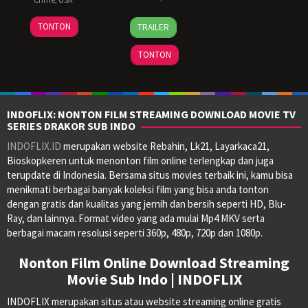
10
Peter
15
Peyton
TONTON
TRAILER
Dec
Jackson
Feb
Reed
2014
2023
TONTON
INDOFLIX: NONTON FILM STREAMING DOWNLOAD MOVIE TV
SERIES DRAKOR SUB INDO
INDOFLIX.ID
merupakan website Rebahin, Lk21, Layarkaca21,
Bioskopkeren untuk menonton film online terlengkap dan juga
terupdate di Indonesia. Bersama situs movies terbaik ini, kamu bisa
menikmati berbagai banyak koleksi film yang bisa anda tonton
dengan gratis dan kualitas yang jernih dan bersih seperti HD, Blu-
Ray, dan lainnya. Format video yang ada mulai Mp4 MKV serta
berbagai macam resolusi seperti 360p, 480p, 720p dan 1080p.
Nonton Film Online Download Streaming
Movie Sub Indo | INDOFLIX
INDOFLIX merupakan situs atau website streaming online gratis