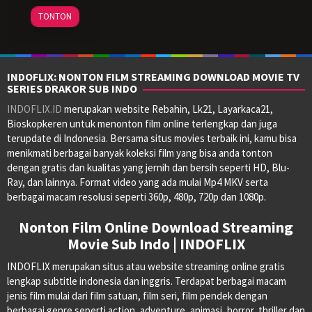
2014
David
TONTON
Leitch
INDOFLIX: NONTON FILM STREAMING DOWNLOAD MOVIE TV
SERIES DRAKOR SUB INDO
INDOFLIX.ID
merupakan website Rebahin, Lk21, Layarkaca21,
Bioskopkeren untuk menonton film online terlengkap dan juga
terupdate di Indonesia. Bersama situs movies terbaik ini, kamu bisa
menikmati berbagai banyak koleksi film yang bisa anda tonton
dengan gratis dan kualitas yang jernih dan bersih seperti HD, Blu-
Ray, dan lainnya. Format video yang ada mulai Mp4 MKV serta
berbagai macam resolusi seperti 360p, 480p, 720p dan 1080p.
Nonton Film Online Download Streaming
Movie Sub Indo | INDOFLIX
INDOFLIX merupakan situs atau website streaming online gratis
lengkap subtitle indonesia dan inggris. Terdapat berbagai macam
jenis film mulai dari film satuan, film seri, film pendek dengan
berbagai genre seperti action, adventure, animasi, horror, thriller dan