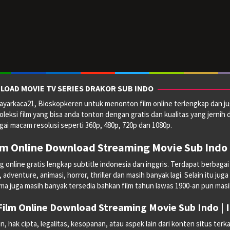
LOAD MOVIE TV SERIES DRAKOR SUB INDO
yarkaca21, Bioskopkeren untuk menonton film online terlengkap dan ju
oleksi film yang bisa anda tonton dengan gratis dan kualitas yang jernih 
ai macam resolusi seperti 360p, 480p, 720p dan 1080p.
lm Online Download Streaming Movie Sub Indo 
line gratis lengkap subtitle indonesia dan inggris. Terdapat berbagai mac
dventure, animasi, horror, thriller dan masih banyak lagi. Selain itu juga
ma juga masih banyak tersedia bahkan film tahun lawas 1900-an pun masih 
ilm Online Download Streaming Movie Sub Indo |
hak cipta, legalitas, kesopanan, atau aspek lain dari konten situs terka