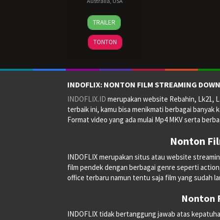
Australia
,
USA
4
Mel
TRAILER
Nov
Gibson
,
2016
P.J.
TONTON
Voeten
,
Sophie
Fabbri-
Jackson
INDOFLIX: NONTON FILM STREAMING DOWN
INDOFLIX.ID
merupakan website Rebahin, Lk21, La
terbaik ini, kamu bisa menikmati berbagai banyak k
Format video yang ada mulai Mp4 MKV serta berbag
Nonton Fi
INDOFLIX merupakan situs atau website streaming on
film pendek dengan berbagai genre seperti action, a
office terbaru namun tentu saja film yang sudah la
Nonton F
INDOFLIX tidak bertanggung jawab atas kepatuhan, 