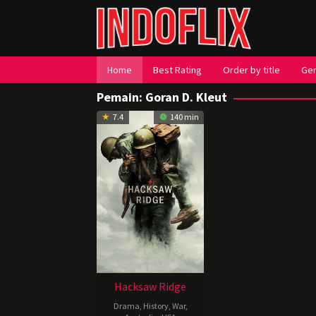
Loncat
ke
konten
Home
Best Rating
Order by title
Ge
Pemain:
Goran D. Kleut
7.4
140 min
Hacksaw Ridge
Drama
,
History
,
War
,