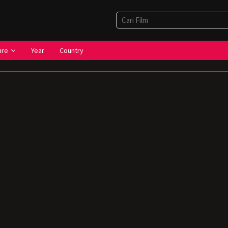
nre
Year
Country