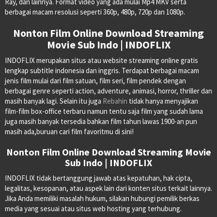
Ray, dan lainnya. Format video yang ada mulai Mp4 MKV serta
berbagai macam resolusi seperti 360p, 480p, 720p dan 1080p.
Nonton Film Online Download Streaming
Movie Sub Indo | INDOFLIX
INDOFLIX merupakan situs atau website streaming online gratis
lengkap subtitle indonesia dan inggris. Terdapat berbagai macam
jenis film mulai dari film satuan, film seri, film pendek dengan
berbagai genre seperti action, adventure, animasi, horror, thriller dan
masih banyak lagi. Selain itu juga
Rebahin
tidak hanya menyajikan
film-film box-office terbaru namun tentu saja film yang sudah lama
juga masih banyak tersedia bahkan film tahun lawas 1900-an pun
masih ada,buruan cari film favoritmu di sini!
Nonton Film Online Download Streaming Movie
Sub Indo | INDOFLIX
INDOFLIX tidak bertanggung jawab atas kepatuhan, hak cipta,
legalitas, kesopanan, atau aspek lain dari konten situs terkait lainnya.
Jika Anda memiliki masalah hukum, silakan hubungi pemilik berkas
media yang sesuai atau situs web hosting yang terhubung.