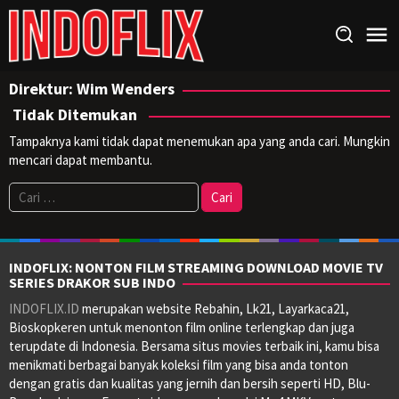
Loncat
ke
konten
Direktur:
Wim Wenders
Tidak Ditemukan
Tampaknya kami tidak dapat menemukan apa yang anda cari. Mungkin
mencari dapat membantu.
Cari
untuk:
INDOFLIX: NONTON FILM STREAMING DOWNLOAD MOVIE TV
SERIES DRAKOR SUB INDO
INDOFLIX.ID
merupakan website Rebahin, Lk21, Layarkaca21,
Bioskopkeren untuk menonton film online terlengkap dan juga
terupdate di Indonesia. Bersama situs movies terbaik ini, kamu bisa
menikmati berbagai banyak koleksi film yang bisa anda tonton
dengan gratis dan kualitas yang jernih dan bersih seperti HD, Blu-