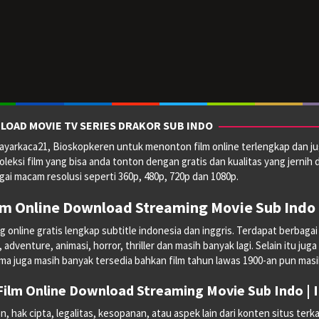
LOAD MOVIE TV SERIES DRAKOR SUB INDO
yarkaca21, Bioskopkeren untuk menonton film online terlengkap dan ju
oleksi film yang bisa anda tonton dengan gratis dan kualitas yang jernih 
ai macam resolusi seperti 360p, 480p, 720p dan 1080p.
lm Online Download Streaming Movie Sub Indo 
line gratis lengkap subtitle indonesia dan inggris. Terdapat berbagai mac
dventure, animasi, horror, thriller dan masih banyak lagi. Selain itu juga
ma juga masih banyak tersedia bahkan film tahun lawas 1900-an pun masih 
ilm Online Download Streaming Movie Sub Indo |
hak cipta, legalitas, kesopanan, atau aspek lain dari konten situs terka