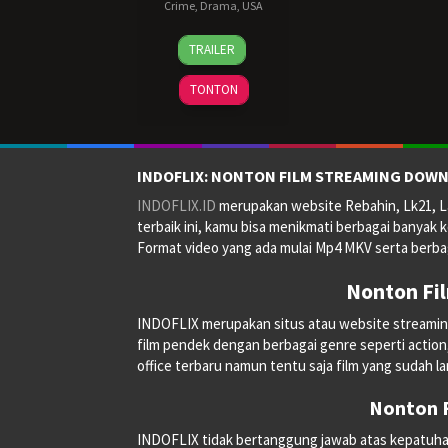
Crime
,
Drama
,
USA
10
Frank
TRAILER
Sep
Darabont
,
1994
Jesse
TONTON
V.
Johnson
,
John
R.
INDOFLIX: NONTON FILM STREAMING DOWN
Woodward
,
INDOFLIX.ID
merupakan website Rebahin, Lk21, La
Thomas
terbaik ini, kamu bisa menikmati berbagai banyak k
Schellenberg
Format video yang ada mulai Mp4 MKV serta berbag
Nonton Fi
INDOFLIX merupakan situs atau website streaming on
film pendek dengan berbagai genre seperti action, a
office terbaru namun tentu saja film yang sudah la
Nonton F
INDOFLIX tidak bertanggung jawab atas kepatuhan, 