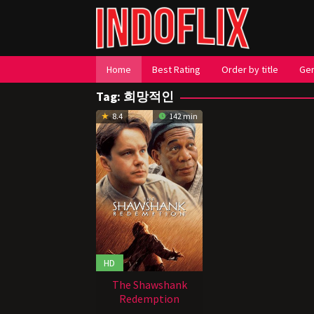
Loncat
ke
konten
Home
Best Rating
Order by title
Ge
Tag:
희망적인
8.4
142 min
HD
The Shawshank
Redemption