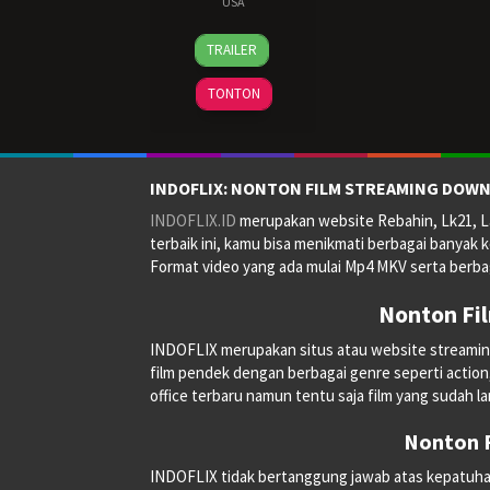
USA
10
Denis
TRAILER
Nov
Villeneuve
,
2016
Donald
TONTON
Sparks
INDOFLIX: NONTON FILM STREAMING DOWN
INDOFLIX.ID
merupakan website Rebahin, Lk21, La
terbaik ini, kamu bisa menikmati berbagai banyak k
Format video yang ada mulai Mp4 MKV serta berbag
Nonton Fi
INDOFLIX merupakan situs atau website streaming on
film pendek dengan berbagai genre seperti action, a
office terbaru namun tentu saja film yang sudah la
Nonton F
INDOFLIX tidak bertanggung jawab atas kepatuhan, 