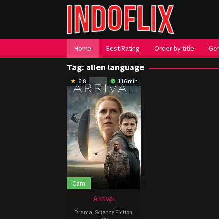
Loncat
ke
konten
Home
Best Rating
Order by title
Ge
Tag:
alien language
6.8
116 min
Cam
Arrival
Drama
,
Science Fiction
,