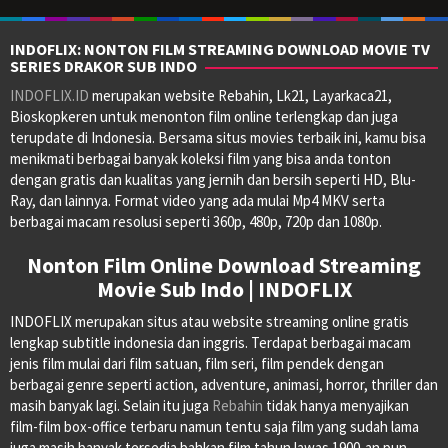
INDOFLIX: NONTON FILM STREAMING DOWNLOAD MOVIE TV
SERIES DRAKOR SUB INDO
INDOFLIX.ID
merupakan website Rebahin, Lk21, Layarkaca21,
Bioskopkeren untuk menonton film online terlengkap dan juga
terupdate di Indonesia. Bersama situs movies terbaik ini, kamu bisa
menikmati berbagai banyak koleksi film yang bisa anda tonton
dengan gratis dan kualitas yang jernih dan bersih seperti HD, Blu-
Ray, dan lainnya. Format video yang ada mulai Mp4 MKV serta
berbagai macam resolusi seperti 360p, 480p, 720p dan 1080p.
Nonton Film Online Download Streaming
Movie Sub Indo | INDOFLIX
INDOFLIX merupakan situs atau website streaming online gratis
lengkap subtitle indonesia dan inggris. Terdapat berbagai macam
jenis film mulai dari film satuan, film seri, film pendek dengan
berbagai genre seperti action, adventure, animasi, horror, thriller dan
masih banyak lagi. Selain itu juga
Rebahin
tidak hanya menyajikan
film-film box-office terbaru namun tentu saja film yang sudah lama
juga masih banyak tersedia bahkan film tahun lawas 1900-an pun