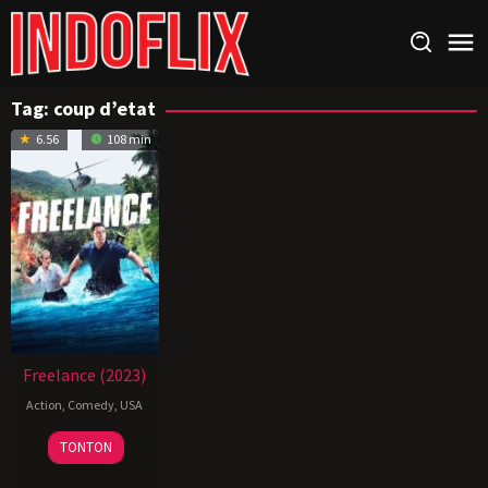
Loncat
ke
konten
Tag:
coup d’etat
6.56
108 min
Freelance (2023)
Action
,
Comedy
,
USA
5
Pierre
TONTON
Oct
Morel
2023