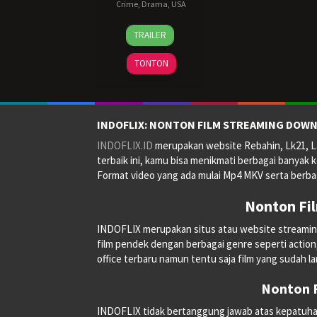
Crime
,
Drama
,
USA
10
Frank
TRAILER
Sep
Darabont
,
1994
Jesse
TONTON
V.
Johnson
,
John
R.
INDOFLIX: NONTON FILM STREAMING DOWN
Woodward
,
INDOFLIX.ID
merupakan website Rebahin, Lk21, La
Thomas
terbaik ini, kamu bisa menikmati berbagai banyak k
Schellenberg
Format video yang ada mulai Mp4 MKV serta berbag
Nonton Fi
INDOFLIX merupakan situs atau website streaming on
film pendek dengan berbagai genre seperti action, a
office terbaru namun tentu saja film yang sudah la
Nonton F
INDOFLIX tidak bertanggung jawab atas kepatuhan, 