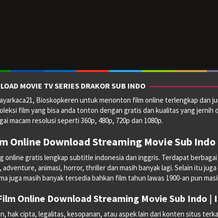
LOAD MOVIE TV SERIES DRAKOR SUB INDO
yarkaca21, Bioskopkeren untuk menonton film online terlengkap dan ju
oleksi film yang bisa anda tonton dengan gratis dan kualitas yang jernih 
ai macam resolusi seperti 360p, 480p, 720p dan 1080p.
lm Online Download Streaming Movie Sub Indo 
line gratis lengkap subtitle indonesia dan inggris. Terdapat berbagai mac
dventure, animasi, horror, thriller dan masih banyak lagi. Selain itu juga
ma juga masih banyak tersedia bahkan film tahun lawas 1900-an pun masih 
ilm Online Download Streaming Movie Sub Indo |
hak cipta, legalitas, kesopanan, atau aspek lain dari konten situs terka