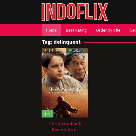
Loncat
ke
konten
Home
Best Rating
Order by title
Ge
Tag:
delinquent
8.4
142 min
HD
The Shawshank
Redemption