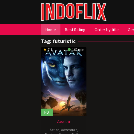
Loncat
ke
konten
Home
Best Rating
Order by title
Ge
Tag:
futuristic
7.1
162 min
HD
Avatar
Action
,
Adventure
,