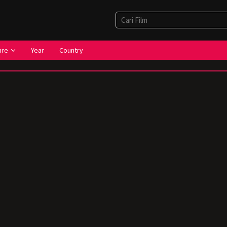
nre
Year
Country