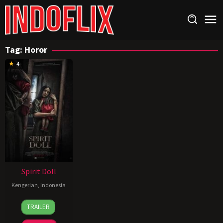
Loncat
ke
konten
Tag:
Horor
4
Spirit Doll
Kengerian
,
Indonesia
1
Azhar
TRAILER
Jun
Kinoi
2023
Lubis