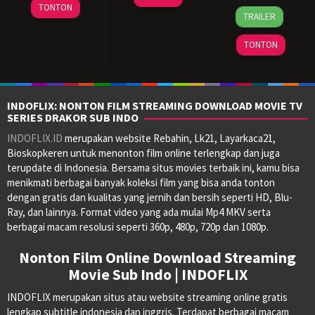
24
Timo
Nov
Evans
TONTON
17
Ethan
TRAILER
Sep
Tjahjanto
2011
Oct
Spaulding
2016
2023
TONTON
INDOFLIX: NONTON FILM STREAMING DOWNLOAD MOVIE TV
SERIES DRAKOR SUB INDO
INDOFLIX.ID
merupakan website Rebahin, Lk21, Layarkaca21,
Bioskopkeren untuk menonton film online terlengkap dan juga
terupdate di Indonesia. Bersama situs movies terbaik ini, kamu bisa
menikmati berbagai banyak koleksi film yang bisa anda tonton
dengan gratis dan kualitas yang jernih dan bersih seperti HD, Blu-
Ray, dan lainnya. Format video yang ada mulai Mp4 MKV serta
berbagai macam resolusi seperti 360p, 480p, 720p dan 1080p.
Nonton Film Online Download Streaming
Movie Sub Indo | INDOFLIX
INDOFLIX merupakan situs atau website streaming online gratis
lengkap subtitle indonesia dan inggris. Terdapat berbagai macam