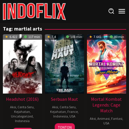
Loncat
ke
konten
Tag:
martial arts
6.422
117 min
7.4
101 min
7.641
80 min
Headshot (2016)
Serbuan Maut
Mortal Kombat
Legends: Cage
Aksi
,
Cerita Seru
,
Aksi
,
Cerita Seru
,
Match
Kejahatan
,
Kejahatan
,
France
,
Uncategorized
,
Indonesia
,
USA
Aksi
,
Animasi
,
Fantasi
,
Indonesia
USA
29
Gareth
TONTON