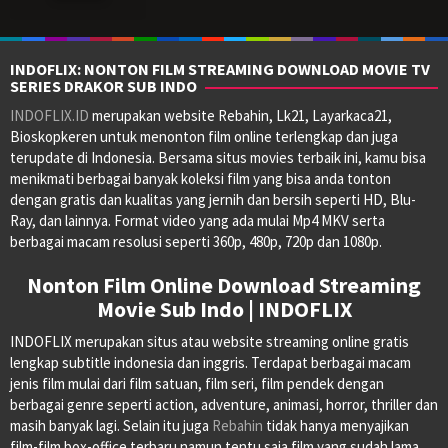
2023
INDOFLIX: NONTON FILM STREAMING DOWNLOAD MOVIE TV
SERIES DRAKOR SUB INDO
INDOFLIX.ID
merupakan website Rebahin, Lk21, Layarkaca21,
Bioskopkeren untuk menonton film online terlengkap dan juga
terupdate di Indonesia. Bersama situs movies terbaik ini, kamu bisa
menikmati berbagai banyak koleksi film yang bisa anda tonton
dengan gratis dan kualitas yang jernih dan bersih seperti HD, Blu-
Ray, dan lainnya. Format video yang ada mulai Mp4 MKV serta
berbagai macam resolusi seperti 360p, 480p, 720p dan 1080p.
Nonton Film Online Download Streaming
Movie Sub Indo | INDOFLIX
INDOFLIX merupakan situs atau website streaming online gratis
lengkap subtitle indonesia dan inggris. Terdapat berbagai macam
jenis film mulai dari film satuan, film seri, film pendek dengan
berbagai genre seperti action, adventure, animasi, horror, thriller dan
masih banyak lagi. Selain itu juga
Rebahin
tidak hanya menyajikan
film-film box-office terbaru namun tentu saja film yang sudah lama