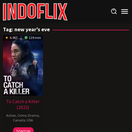
Loncat
ke
konten
Tag:
new year’s eve
6.967
119 min
To Catch a Killer
(2023)
Action
,
Crime
,
Drama
,
Canada
,
USA
6
Damián
TONTON