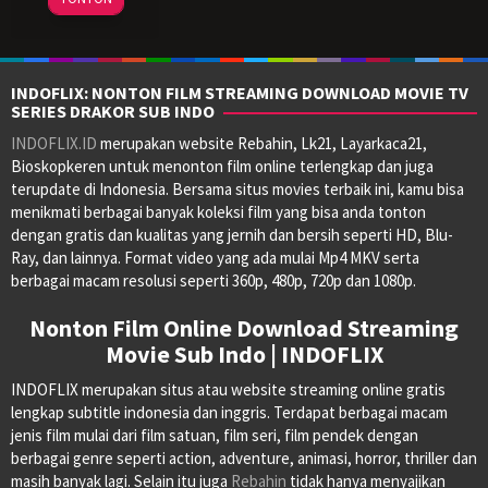
Apr
Szifron
2023
INDOFLIX: NONTON FILM STREAMING DOWNLOAD MOVIE TV
SERIES DRAKOR SUB INDO
INDOFLIX.ID
merupakan website Rebahin, Lk21, Layarkaca21,
Bioskopkeren untuk menonton film online terlengkap dan juga
terupdate di Indonesia. Bersama situs movies terbaik ini, kamu bisa
menikmati berbagai banyak koleksi film yang bisa anda tonton
dengan gratis dan kualitas yang jernih dan bersih seperti HD, Blu-
Ray, dan lainnya. Format video yang ada mulai Mp4 MKV serta
berbagai macam resolusi seperti 360p, 480p, 720p dan 1080p.
Nonton Film Online Download Streaming
Movie Sub Indo | INDOFLIX
INDOFLIX merupakan situs atau website streaming online gratis
lengkap subtitle indonesia dan inggris. Terdapat berbagai macam
jenis film mulai dari film satuan, film seri, film pendek dengan
berbagai genre seperti action, adventure, animasi, horror, thriller dan
masih banyak lagi. Selain itu juga
Rebahin
tidak hanya menyajikan