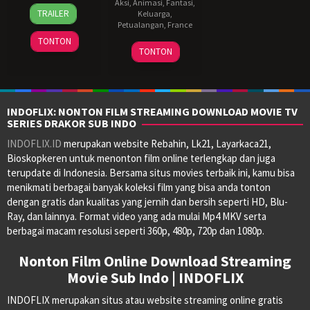
Aksi
,
Animasi
,
Fantasi
,
5
Xavier
TRAILER
Keluarga
,
Jun
Gens
Petualangan
,
France
2024
TONTON
21
Thomas
TONTON
Oct
Astruc
2023
INDOFLIX: NONTON FILM STREAMING DOWNLOAD MOVIE TV
SERIES DRAKOR SUB INDO
INDOFLIX.ID
merupakan website Rebahin, Lk21, Layarkaca21,
Bioskopkeren untuk menonton film online terlengkap dan juga
terupdate di Indonesia. Bersama situs movies terbaik ini, kamu bisa
menikmati berbagai banyak koleksi film yang bisa anda tonton
dengan gratis dan kualitas yang jernih dan bersih seperti HD, Blu-
Ray, dan lainnya. Format video yang ada mulai Mp4 MKV serta
berbagai macam resolusi seperti 360p, 480p, 720p dan 1080p.
Nonton Film Online Download Streaming
Movie Sub Indo | INDOFLIX
INDOFLIX merupakan situs atau website streaming online gratis