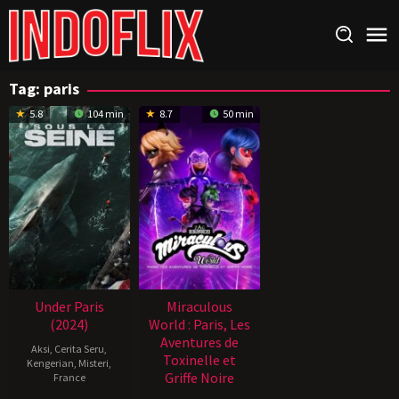
Loncat
ke
konten
Tag:
paris
5.8
104 min
8.7
50 min
Under Paris
Miraculous
(2024)
World : Paris, Les
Aventures de
Aksi
,
Cerita Seru
,
Toxinelle et
Kengerian
,
Misteri
,
Griffe Noire
France