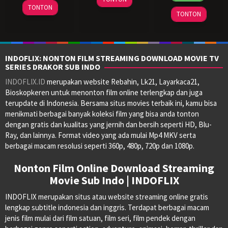
27
Gareth
Sep
Darabont
TONTON
1994
Jesse
TONTON
Mar
Evans
1994
V.
2014
Johnson
,
John
R.
INDOFLIX: NONTON FILM STREAMING DOWNLOAD MOVIE TV
Woodward
,
SERIES DRAKOR SUB INDO
Thomas
INDOFLIX.ID
merupakan website Rebahin, Lk21, Layarkaca21,
Schellenber
Bioskopkeren untuk menonton film online terlengkap dan juga
terupdate di Indonesia. Bersama situs movies terbaik ini, kamu bisa
menikmati berbagai banyak koleksi film yang bisa anda tonton
dengan gratis dan kualitas yang jernih dan bersih seperti HD, Blu-
Ray, dan lainnya. Format video yang ada mulai Mp4 MKV serta
berbagai macam resolusi seperti 360p, 480p, 720p dan 1080p.
Nonton Film Online Download Streaming
Movie Sub Indo | INDOFLIX
INDOFLIX merupakan situs atau website streaming online gratis
lengkap subtitle indonesia dan inggris. Terdapat berbagai macam
jenis film mulai dari film satuan, film seri, film pendek dengan