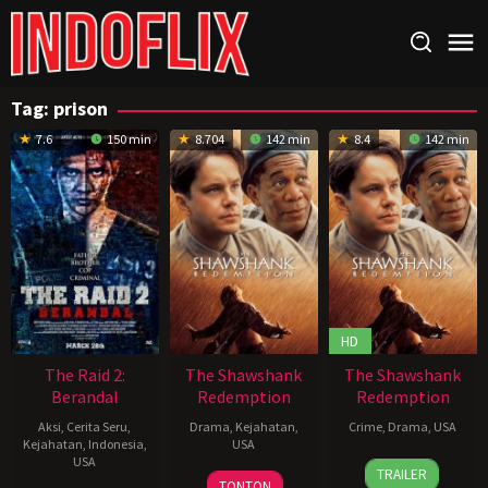
Loncat
ke
konten
Tag:
prison
7.6
150 min
8.704
142 min
8.4
142 min
HD
The Raid 2:
The Shawshank
The Shawshank
Berandal
Redemption
Redemption
Aksi
,
Cerita Seru
,
Drama
,
Kejahatan
,
Crime
,
Drama
,
USA
Kejahatan
,
Indonesia
,
USA
USA
10
Frank
TRAILER
23
Frank
Sep
Darabont
,
TONTON