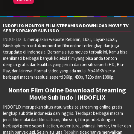
Aug
Fowler
2023
INDOFLIX: NONTON FILM STREAMING DOWNLOAD MOVIE TV
SERIES DRAKOR SUB INDO
INDOFLIX.ID
merupakan website Rebahin, Lk21, Layarkaca21,
Bioskopkeren untuk menonton film online terlengkap dan juga
terupdate di Indonesia. Bersama situs movies terbaik ini, kamu bisa
menikmati berbagai banyak koleksi film yang bisa anda tonton
dengan gratis dan kualitas yang jernih dan bersih seperti HD, Blu-
Ray, dan lainnya. Format video yang ada mulai Mp4 MKV serta
berbagai macam resolusi seperti 360p, 480p, 720p dan 1080p.
Nonton Film Online Download Streaming
Movie Sub Indo | INDOFLIX
INDOFLIX merupakan situs atau website streaming online gratis
lengkap subtitle indonesia dan inggris. Terdapat berbagai macam
jenis film mulai dari film satuan, film seri, film pendek dengan
berbagai genre seperti action, adventure, animasi, horror, thriller dan
masih banyak lagi. Selain itu juga
Rebahin
tidak hanya menyajikan