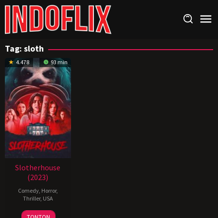
Loncat
ke
konten
Tag:
sloth
4.478
93 min
Slotherhouse
(2023)
Comedy
,
Horror
,
Thriller
,
USA
30
Bradley
TONTON