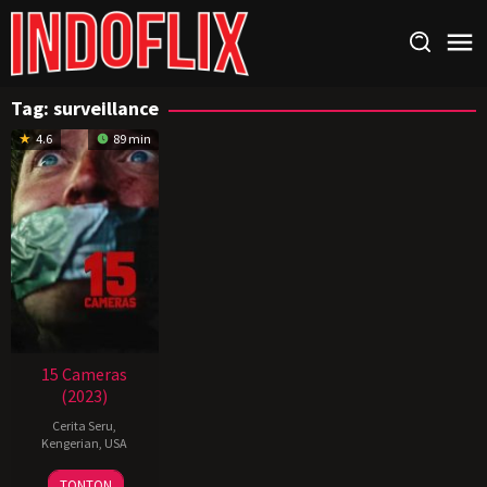
Loncat
ke
konten
Tag:
surveillance
4.6
89 min
15 Cameras
(2023)
Cerita Seru
,
Kengerian
,
USA
13
Danny
TONTON