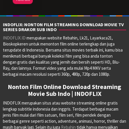
Oct
Madden
2023
INDOFLIX: NONTON FILM STREAMING DOWNLOAD MOVIE TV
SERIES DRAKOR SUB INDO
INDOFLIX.ID
merupakan website Rebahin, Lk21, Layarkaca21,
Bioskopkeren untuk menonton film online terlengkap dan juga
terupdate di Indonesia. Bersama situs movies terbaik ini, kamu bisa
menikmati berbagai banyak koleksi film yang bisa anda tonton
dengan gratis dan kualitas yang jernih dan bersih seperti HD, Blu-
Ray, dan lainnya. Format video yang ada mulai Mp4 MKV serta
berbagai macam resolusi seperti 360p, 480p, 720p dan 1080p.
Nonton Film Online Download Streaming
Movie Sub Indo | INDOFLIX
INDOFLIX merupakan situs atau website streaming online gratis
lengkap subtitle indonesia dan inggris. Terdapat berbagai macam
jenis film mulai dari film satuan, film seri, film pendek dengan
berbagai genre seperti action, adventure, animasi, horror, thriller dan
masih banyak lagi. Selain itu juga
Rebahin
tidak hanya menyajikan