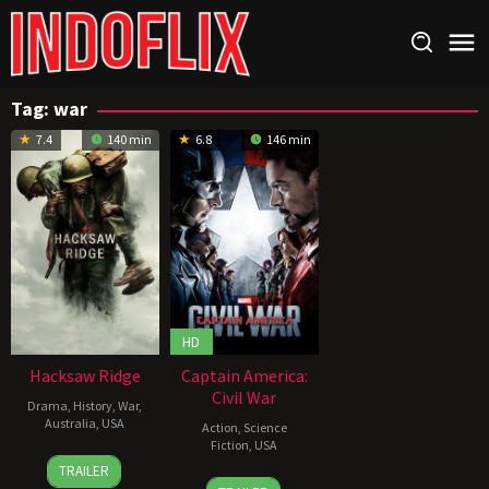
Loncat
ke
konten
Tag:
war
7.4
140 min
6.8
146 min
HD
Hacksaw Ridge
Captain America:
Civil War
Drama
,
History
,
War
,
Australia
,
USA
Action
,
Science
Fiction
,
USA
4
Mel
TRAILER
27
Anthony
Nov
Gibson
,