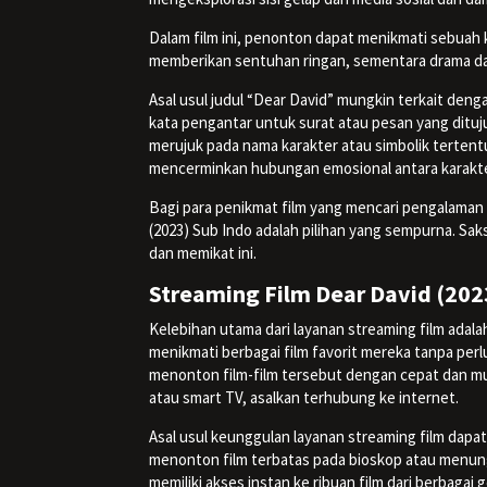
Dalam film ini, penonton dapat menikmati sebuah
memberikan sentuhan ringan, sementara drama dan 
Asal usul judul “Dear David” mungkin terkait deng
kata pengantar untuk surat atau pesan yang dituj
merujuk pada nama karakter atau simbolik tertentu
mencerminkan hubungan emosional antara karakter
Bagi para penikmat film yang mencari pengalama
(2023) Sub Indo adalah pilihan yang sempurna. Sa
dan memikat ini.
Streaming Film Dear David (202
Kelebihan utama dari layanan streaming film adal
menikmati berbagai film favorit mereka tanpa per
menonton film-film tersebut dengan cepat dan mud
atau smart TV, asalkan terhubung ke internet.
Asal usul keunggulan layanan streaming film dapa
menonton film terbatas pada bioskop atau menun
memiliki akses instan ke ribuan film dari berbaga