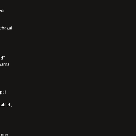
edi
sebagai
id”
warna
apat
tablet,
n pun