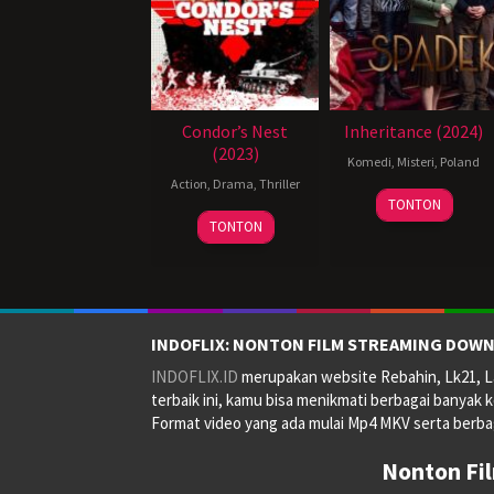
Condor’s Nest
Inheritance (2024)
(2023)
Komedi
,
Misteri
,
Poland
Action
,
Drama
,
Thriller
19
Sylwester
TONTON
Jun
Jakimow
TONTON
2024
INDOFLIX: NONTON FILM STREAMING DOWN
INDOFLIX.ID
merupakan website Rebahin, Lk21, La
terbaik ini, kamu bisa menikmati berbagai banyak k
Format video yang ada mulai Mp4 MKV serta berbag
Nonton Fi