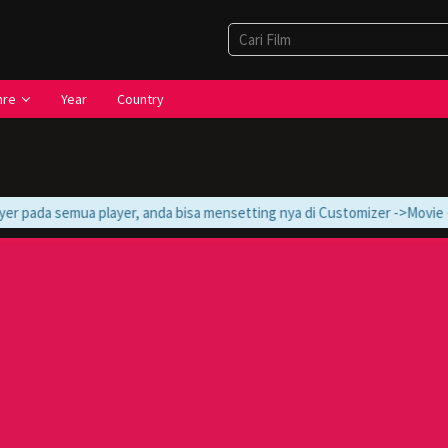
nre
Year
Country
 pada semua player, anda bisa mensetting nya di Customizer ->Movie -> Mo