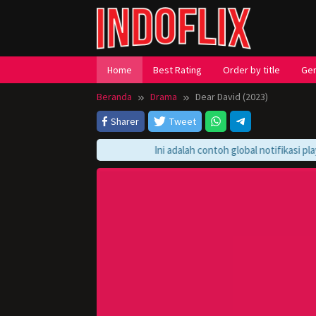
Loncat
ke
konten
Home
Best Rating
Order by title
Ge
Beranda
Drama
Dear David (2023)
Sharer
Tweet
Ini adalah contoh global notifikasi player