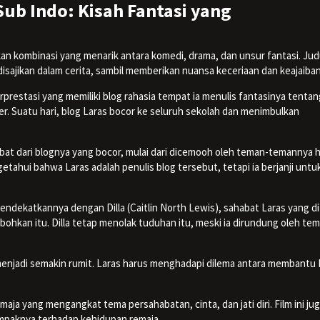
Sub Indo: Kisah Fantasi yang
n kombinasi yang menarik antara komedi, drama, dan unsur fantasi. Jud
sajikan dalam cerita, sambil memberikan nuansa keceriaan dan keajaiban
prestasi yang memiliki blog rahasia tempat ia menulis fantasinya tentan
er. Suatu hari, blog Laras bocor ke seluruh sekolah dan menimbulkan
bat dari blognya yang bocor, mulai dari dicemooh oleh teman-temannya 
etahui bahwa Laras adalah penulis blog tersebut, tetapi ia berjanji untuk
endekatkannya dengan Dilla (Caitlin North Lewis), sahabat Laras
yang d
ohkan itu. Dilla tetap menolak tuduhan itu, meski ia dirundung oleh te
 menjadi semakin rumit. Laras harus menghadapi dilema antara membantu 
maja yang mengangkat tema persahabatan, cinta, dan jati diri. Film ini ju
dampaknya terhadap kehidupan remaja.