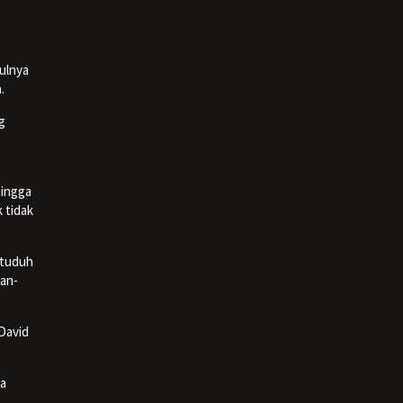
ulnya
.
g
hingga
 tidak
ituduh
man-
David
ga