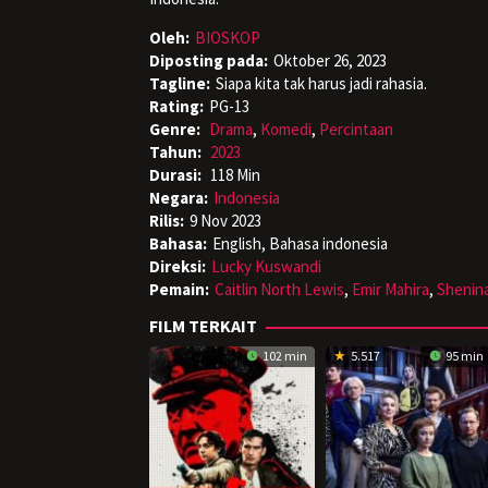
Oleh:
BIOSKOP
Diposting pada:
Oktober 26, 2023
Tagline:
Siapa kita tak harus jadi rahasia.
Rating:
PG-13
Genre:
Drama
,
Komedi
,
Percintaan
Tahun:
2023
Durasi:
118 Min
Negara:
Indonesia
Rilis:
9 Nov 2023
Bahasa:
English, Bahasa indonesia
Direksi:
Lucky Kuswandi
Pemain:
Caitlin North Lewis
,
Emir Mahira
,
Shenin
FILM TERKAIT
102 min
5.517
95 min