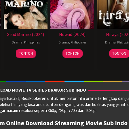
Sisid Marino (2024)
Huwad (2024)
Hiraya (202
Drama
,
Philippines
Drama
,
Philippines
Drama
,
Philippi
14
Joel
28
Reynold
11
TONTON
TONTON
TONTON
Jun
Lamangan
Jun
Giba
Jul
2024
2024
2024
LOAD MOVIE TV SERIES DRAKOR SUB INDO
yarkaca21, Bioskopkeren untuk menonton film online terlengkap dan ju
oleksi film yang bisa anda tonton dengan gratis dan kualitas yang jernih 
ai macam resolusi seperti 360p, 480p, 720p dan 1080p.
lm Online Download Streaming Movie Sub Indo 