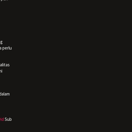
ng
a perlu
litas
ni
dalam
id
Sub