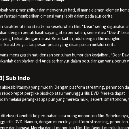
 kisah yang menghibur dan menyentuh hati, di mana elemen-elemen kom
fantasi memberikan dimensi yang lebih dalam pada alur cerita.
an karakter utama atau tema keseluruhan film. “Dear” sering digunakan 
ukan dengan penuh kasih sayang atau perhatian, sementara “David” bisa
 yang terkait dengan narasi. Keterkaitan judul dengan film mungkin
-karakternya atau pesan-pesan yang disampaikan melalui cerita.
n yang menggugah hati dengan sentuhan humor dan keajaiban, “Dear Dav
ksikanlah dan biarkan diri Anda terhanyut dalam petualangan yang penuh 
3) Sub Indo
ah aksesibilitasnya yang mudah. Dengan platform streaming, penonton d
lu repot-repot pergi ke bioskop atau menunggu rilis DVD. Mereka dapat
ah melalui perangkat apa pun yang mereka miliki, seperti smartphone, 
t ditelusuri kembali ke perubahan cara orang menonton film. Sebelumnya,
ggu rilis DVD. Namun, dengan munculnya platform streaming, penonton
i genre dan bahasa. Mereka dapat menonton film-film favorit mereka kapa