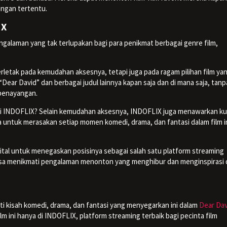
angan tertentu.
IX
galaman yang tak terlupakan bagi para penikmat berbagai genre film,
letak pada kemudahan aksesnya, tetapi juga pada ragam pilihan film ya
ar David” dan berbagai judul lainnya kapan saja dan di mana saja, tanp
 penayangan.
i INDOFLIX? Selain kemudahan aksesnya, INDOFLIX juga menawarkan kua
untuk merasakan setiap momen komedi, drama, dan fantasi dalam film i
ital untuk menegaskan posisinya sebagai salah satu platform streaming
isa menikmati pengalaman menonton yang menghibur dan menginspirasi 
i kisah komedi, drama, dan fantasi yang menyegarkan ini dalam
Dear Dav
m ini hanya di INDOFLIX, platform streaming terbaik bagi pecinta film