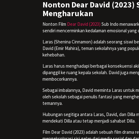
Nonton Dear David (2023) 
Mengharukan
Nonton Film
Dear David (2023)
Sub Indo menawarka
sendiri mencerminkan kedalaman emosional yang di
Laras (Shenina Cinnamon) adalah seorang siswi ber
David (Emir Mahira), teman sekolahnya yang popul
kehebohan.
Laras harus menghadapi berbagai konsekuensi aki
dipanggil ke ruang kepala sekolah. David juga meng
membocorkannya.
Sebagai imbalannya, David meminta Laras untuk m
oleh sekolah sebagai penulis fantasi yang mengheb
temannya.
Hubungan segitiga
antara Laras, David, dan Dilla
mendekati Dilla atau tetap menjadi sahabat Dilla.
Film Dear David (2023) adalah sebuah film drama re
mengeksplorasi sisi gelap dari media sosial dan 