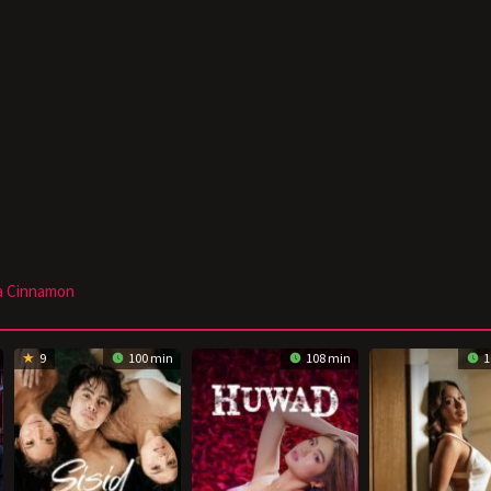
a Cinnamon
9
100 min
108 min
1