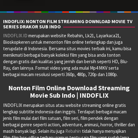
2023
INDOFLIX: NONTON FILM STREAMING DOWNLOAD MOVIE TV
SERIES DRAKOR SUB INDO
INDOFLIX.ID
merupakan website Rebahin, Lk21, Layarkaca21,
Bioskopkeren untuk menonton film online terlengkap dan juga
terupdate di Indonesia. Bersama situs movies terbaik ini, kamu bisa
menikmati berbagai banyak koleksi film yang bisa anda tonton
dengan gratis dan kualitas yang jernih dan bersih seperti HD, Blu-
Ray, dan lainnya. Format video yang ada mulai Mp4 MKV serta
berbagai macam resolusi seperti 360p, 480p, 720p dan 1080p.
Nonton Film Online Download Streaming
Movie Sub Indo | INDOFLIX
INDOFLIX merupakan situs atau website streaming online gratis
lengkap subtitle indonesia dan inggris. Terdapat berbagai macam
jenis film mulai dari film satuan, film seri, film pendek dengan
berbagai genre seperti action, adventure, animasi, horror, thriller dan
masih banyak lagi. Selain itu juga
Rebahin
tidak hanya menyajikan
film-film box-office terbaru namun tentu saja film yang sudah lama