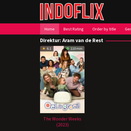
Loncat
ke
konten
Home
Best Rating
Order by title
Ge
Direktur:
Aram van de Rest
6.1
110 min
The Wonder Weeks
(2023)