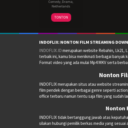
Comedy
,
Drama
,
Netherlands
9
Aram
TONTON
Jun
van
2023
de
Rest
INDOFLIX: NONTON FILM STREAMING DOWN
INDOFLIX.ID
merupakan website Rebahin, Lk21, La
terbaik ini, kamu bisa menikmati berbagai banyak k
Format video yang ada mulai Mp4 MKV serta berbag
Nonton Fi
INDOFLIX merupakan situs atau website streaming on
film pendek dengan berbagai genre seperti action, a
office terbaru namun tentu saja film yang sudah la
Nonton F
INDOFLIX tidak bertanggung jawab atas kepatuhan, 
silakan hubungi pemilik berkas media yang sesuai