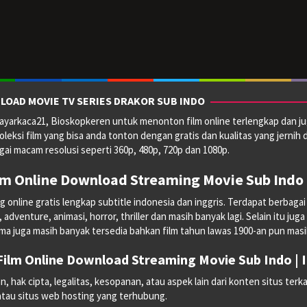
LOAD MOVIE TV SERIES DRAKOR SUB INDO
yarkaca21, Bioskopkeren untuk menonton film online terlengkap dan ju
oleksi film yang bisa anda tonton dengan gratis dan kualitas yang jernih 
ai macam resolusi seperti 360p, 480p, 720p dan 1080p.
lm Online Download Streaming Movie Sub Indo 
line gratis lengkap subtitle indonesia dan inggris. Terdapat berbagai mac
dventure, animasi, horror, thriller dan masih banyak lagi. Selain itu juga
ma juga masih banyak tersedia bahkan film tahun lawas 1900-an pun masih 
ilm Online Download Streaming Movie Sub Indo |
hak cipta, legalitas, kesopanan, atau aspek lain dari konten situs terka
 atau situs web hosting yang terhubung.