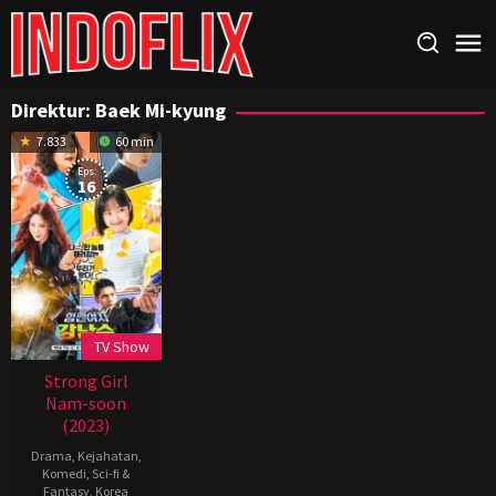
Loncat
ke
konten
Direktur:
Baek Mi-kyung
7.833
60 min
Eps:
16
TV Show
Strong Girl
Nam-soon
(2023)
Drama
,
Kejahatan
,
Komedi
,
Sci-fi &
Fantasy
,
Korea