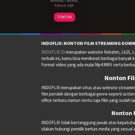
Animasi
,
Canada
,
France
,
USA
6
Benjamin
TONTON
Dec
Renner
2023
INDOFLIX: NONTON FILM STREAMING DOWN
INDOFLIX.ID
merupakan website Rebahin, Lk21, La
terbaik ini, kamu bisa menikmati berbagai banyak k
Format video yang ada mulai Mp4 MKV serta berbag
Nonton Fi
INDOFLIX merupakan situs atau website streaming on
film pendek dengan berbagai genre seperti action, a
office terbaru namun tentu saja film yang sudah la
Nonton F
INDOFLIX tidak bertanggung jawab atas kepatuhan, 
silakan hubungi pemilik berkas media yang sesuai