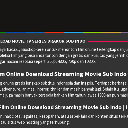
LOAD MOVIE TV SERIES DRAKOR SUB INDO
yarkaca21, Bioskopkeren untuk menonton film online terlengkap dan ju
oleksi film yang bisa anda tonton dengan gratis dan kualitas yang jernih 
ai macam resolusi seperti 360p, 480p, 720p dan 1080p.
lm Online Download Streaming Movie Sub Indo 
line gratis lengkap subtitle indonesia dan inggris. Terdapat berbagai mac
dventure, animasi, horror, thriller dan masih banyak lagi. Selain itu juga
ma juga masih banyak tersedia bahkan film tahun lawas 1900-an pun masih 
ilm Online Download Streaming Movie Sub Indo |
hak cipta, legalitas, kesopanan, atau aspek lain dari konten situs terka
 atau situs web hosting yang terhubung.