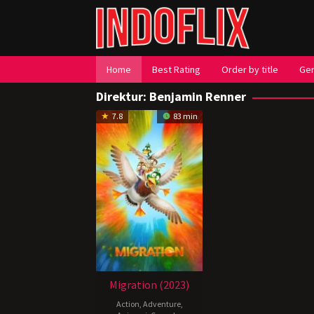
Loncat
ke
konten
Home
Best Rating
Order by title
Ge
Direktur:
Benjamin Renner
7.8
83 min
Migration (2023)
Action
,
Adventure
,