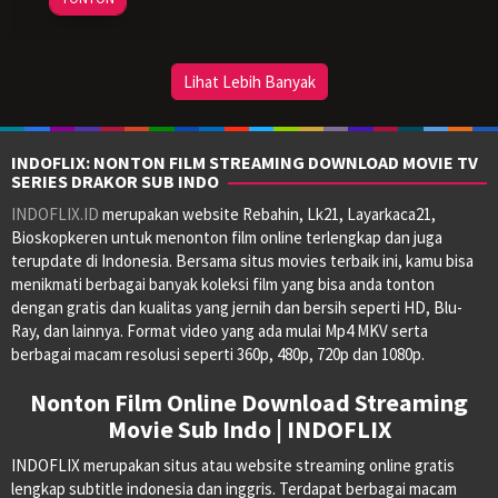
Apr
Conceição
2023
Lihat Lebih Banyak
INDOFLIX: NONTON FILM STREAMING DOWNLOAD MOVIE TV
SERIES DRAKOR SUB INDO
INDOFLIX.ID
merupakan website Rebahin, Lk21, Layarkaca21,
Bioskopkeren untuk menonton film online terlengkap dan juga
terupdate di Indonesia. Bersama situs movies terbaik ini, kamu bisa
menikmati berbagai banyak koleksi film yang bisa anda tonton
dengan gratis dan kualitas yang jernih dan bersih seperti HD, Blu-
Ray, dan lainnya. Format video yang ada mulai Mp4 MKV serta
berbagai macam resolusi seperti 360p, 480p, 720p dan 1080p.
Nonton Film Online Download Streaming
Movie Sub Indo | INDOFLIX
INDOFLIX merupakan situs atau website streaming online gratis
lengkap subtitle indonesia dan inggris. Terdapat berbagai macam