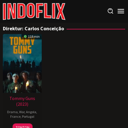
Loncat
ke
konten
Direktur:
Carlos Conceição
118 min
Tommy Guns
(2023)
Drama
,
War
,
Angola
,
France
,
Portugal
12
Carlos
TONTON