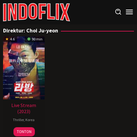
Loncat
ke
konten
Direktur:
Choi Ju-yeon
4.6
90 min
Live Stream
(2023)
Thriller
,
Korea
28
Choi
TONTON
Jun
Ju-