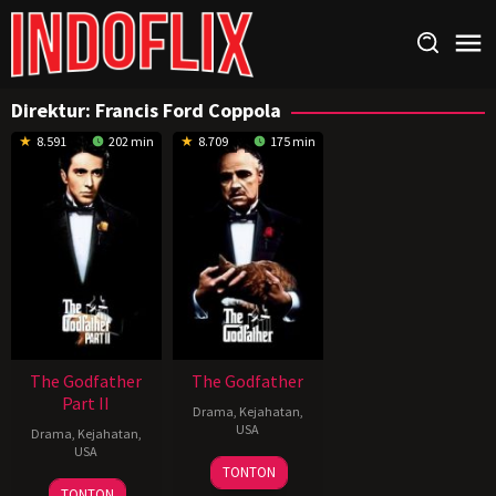
Loncat
ke
konten
Direktur:
Francis Ford Coppola
8.591
202 min
8.709
175 min
The Godfather
The Godfather
Part II
Drama
,
Kejahatan
,
USA
Drama
,
Kejahatan
,
USA
14
Francis
TONTON
20
Francis
Mar
Ford
TONTON