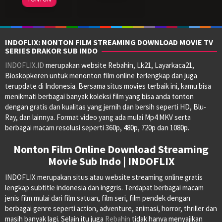
Dec
Ford
1972
Coppola
1974
Coppola
INDOFLIX: NONTON FILM STREAMING DOWNLOAD MOVIE TV
SERIES DRAKOR SUB INDO
INDOFLIX.ID
merupakan website Rebahin, Lk21, Layarkaca21,
Bioskopkeren untuk menonton film online terlengkap dan juga
terupdate di Indonesia. Bersama situs movies terbaik ini, kamu bisa
menikmati berbagai banyak koleksi film yang bisa anda tonton
dengan gratis dan kualitas yang jernih dan bersih seperti HD, Blu-
Ray, dan lainnya. Format video yang ada mulai Mp4 MKV serta
berbagai macam resolusi seperti 360p, 480p, 720p dan 1080p.
Nonton Film Online Download Streaming
Movie Sub Indo | INDOFLIX
INDOFLIX merupakan situs atau website streaming online gratis
lengkap subtitle indonesia dan inggris. Terdapat berbagai macam
jenis film mulai dari film satuan, film seri, film pendek dengan
berbagai genre seperti action, adventure, animasi, horror, thriller dan
masih banyak lagi. Selain itu juga
Rebahin
tidak hanya menyajikan