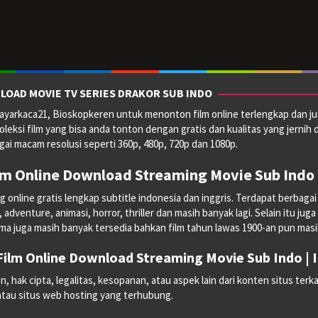
LOAD MOVIE TV SERIES DRAKOR SUB INDO
yarkaca21, Bioskopkeren untuk menonton film online terlengkap dan ju
oleksi film yang bisa anda tonton dengan gratis dan kualitas yang jernih 
ai macam resolusi seperti 360p, 480p, 720p dan 1080p.
lm Online Download Streaming Movie Sub Indo 
line gratis lengkap subtitle indonesia dan inggris. Terdapat berbagai mac
dventure, animasi, horror, thriller dan masih banyak lagi. Selain itu juga
ma juga masih banyak tersedia bahkan film tahun lawas 1900-an pun masih 
ilm Online Download Streaming Movie Sub Indo |
hak cipta, legalitas, kesopanan, atau aspek lain dari konten situs terka
 atau situs web hosting yang terhubung.