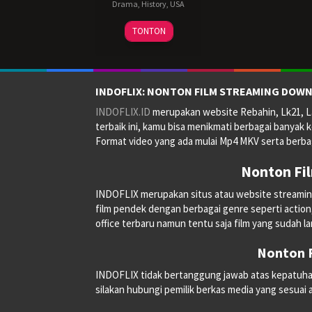
Drama
,
History
,
USA
27
George
TONTON
Apr
Tillman
2023
Jr.
INDOFLIX: NONTON FILM STREAMING DOWN
INDOFLIX.ID
merupakan website Rebahin, Lk21, La
terbaik ini, kamu bisa menikmati berbagai banyak k
Format video yang ada mulai Mp4 MKV serta berbag
Nonton Fi
INDOFLIX merupakan situs atau website streaming on
film pendek dengan berbagai genre seperti action, a
office terbaru namun tentu saja film yang sudah la
Nonton F
INDOFLIX tidak bertanggung jawab atas kepatuhan, 
silakan hubungi pemilik berkas media yang sesuai