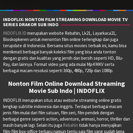
2023
INDOFLIX: NONTON FILM STREAMING DOWNLOAD MOVIE TV
SERIES DRAKOR SUB INDO
INDOFLIX.ID
merupakan website Rebahin, Lk21, Layarkaca21,
Bioskopkeren untuk menonton film online terlengkap dan juga
terupdate di Indonesia. Bersama situs movies terbaik ini, kamu bisa
menikmati berbagai banyak koleksi film yang bisa anda tonton
dengan gratis dan kualitas yang jernih dan bersih seperti HD, Blu-
Ray, dan lainnya. Format video yang ada mulai Mp4 MKV serta
berbagai macam resolusi seperti 360p, 480p, 720p dan 1080p.
Nonton Film Online Download Streaming
Movie Sub Indo | INDOFLIX
INDOFLIX merupakan situs atau website streaming online gratis
lengkap subtitle indonesia dan inggris. Terdapat berbagai macam
jenis film mulai dari film satuan, film seri, film pendek dengan
berbagai genre seperti action, adventure, animasi, horror, thriller dan
masih banyak lagi. Selain itu juga
Rebahin
tidak hanya menyajikan
film-film box-office terbaru namun tentu saja film yang sudah lama