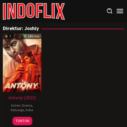
Loncat
ke
konten
Direktur:
Joshiy
7
145 min
Antony (2023)
Action
,
Drama
,
Keluarga
,
India
1
Joshiy
TONTON
Dec