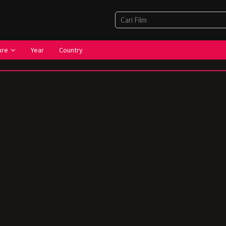
nre
Year
Country