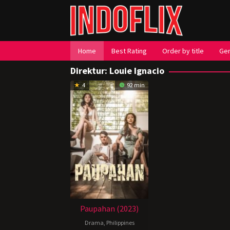
Loncat
ke
konten
Home
Best Rating
Order by title
Ge
Direktur:
Louie Ignacio
4
92 min
Paupahan (2023)
Drama
,
Philippines