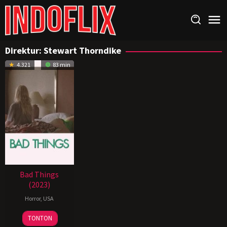
Loncat
ke
konten
Direktur:
Stewart Thorndike
4.321
83 min
Bad Things
(2023)
Horror
,
USA
9
Stewart
TONTON
Jun
Thorndike