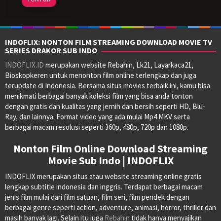
Jul
García
2023
INDOFLIX: NONTON FILM STREAMING DOWNLOAD MOVIE TV
SERIES DRAKOR SUB INDO
INDOFLIX.ID
merupakan website Rebahin, Lk21, Layarkaca21,
Bioskopkeren untuk menonton film online terlengkap dan juga
terupdate di Indonesia. Bersama situs movies terbaik ini, kamu bisa
menikmati berbagai banyak koleksi film yang bisa anda tonton
dengan gratis dan kualitas yang jernih dan bersih seperti HD, Blu-
Ray, dan lainnya. Format video yang ada mulai Mp4 MKV serta
berbagai macam resolusi seperti 360p, 480p, 720p dan 1080p.
Nonton Film Online Download Streaming
Movie Sub Indo | INDOFLIX
INDOFLIX merupakan situs atau website streaming online gratis
lengkap subtitle indonesia dan inggris. Terdapat berbagai macam
jenis film mulai dari film satuan, film seri, film pendek dengan
berbagai genre seperti action, adventure, animasi, horror, thriller dan
masih banyak lagi. Selain itu juga
Rebahin
tidak hanya menyajikan