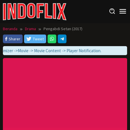
Loncat
ke
konten
Beranda
Drama
Pengabdi Setan (2017)
Sharer
Tweet
omizer ->Movie -> Movie Content -> Player Notification.