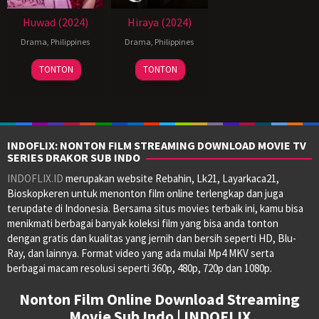
Huwad (2024)
Hiraya (2024)
Drama
,
Philippines
Drama
,
Philippines
28
Reynold
11
TONTON
TONTON
Jun
Giba
Jul
2024
2024
INDOFLIX: NONTON FILM STREAMING DOWNLOAD MOVIE TV
SERIES DRAKOR SUB INDO
INDOFLIX.ID
merupakan website Rebahin, Lk21, Layarkaca21,
Bioskopkeren untuk menonton film online terlengkap dan juga
terupdate di Indonesia. Bersama situs movies terbaik ini, kamu bisa
menikmati berbagai banyak koleksi film yang bisa anda tonton
dengan gratis dan kualitas yang jernih dan bersih seperti HD, Blu-
Ray, dan lainnya. Format video yang ada mulai Mp4 MKV serta
berbagai macam resolusi seperti 360p, 480p, 720p dan 1080p.
Nonton Film Online Download Streaming
Movie Sub Indo | INDOFLIX