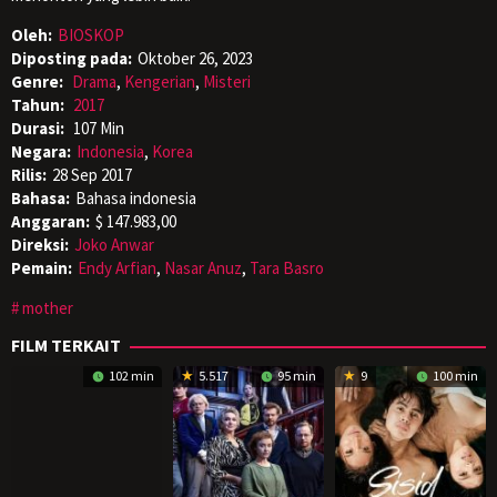
Oleh:
BIOSKOP
Diposting pada:
Oktober 26, 2023
Genre:
Drama
,
Kengerian
,
Misteri
Tahun:
2017
Durasi:
107 Min
Negara:
Indonesia
,
Korea
Rilis:
28 Sep 2017
Bahasa:
Bahasa indonesia
Anggaran:
$ 147.983,00
Direksi:
Joko Anwar
Pemain:
Endy Arfian
,
Nasar Anuz
,
Tara Basro
mother
FILM TERKAIT
102 min
5.517
95 min
9
100 min