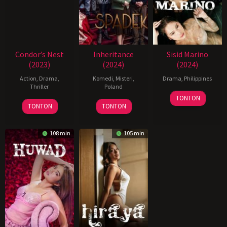
Condor’s Nest
Inheritance
Sisid Marino
(2023)
(2024)
(2024)
Action
,
Drama
,
Komedi
,
Misteri
,
Drama
,
Philippines
Thriller
Poland
14
Joel
TONTON
19
Sylwester
Jun
Lamangan
TONTON
TONTON
Jun
Jakimow
2024
2024
108 min
105 min