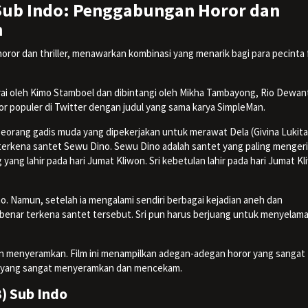
Sub Indo: Penggabungan Horor dan
n
or dan thriller, menawarkan kombinasi yang menarik bagi para pecinta 
darai oleh Kimo Stamboel dan dibintangi oleh Mikha Tambayong, Rio Dewan
horor populer di Twitter dengan judul yang sama karya SimpleMan.
 seorang gadis muda yang dipekerjakan untuk merawat Dela (Givina Lukita
terkena santet Sewu Dino. Sewu Dino adalah santet yang paling mengeri
ang lahir pada hari Jumat Kliwon. Sri kebetulan lahir pada hari Jumat Kl
o. Namun, setelah ia mengalami sendiri berbagai kejadian aneh dan
benar terkena santet tersebut. Sri pun harus berjuang untuk menyelam
an menyeramkan. Film ini menampilkan adegan-adegan horor yang sangat
sfer yang sangat menyeramkan dan mencekam.
) Sub Indo