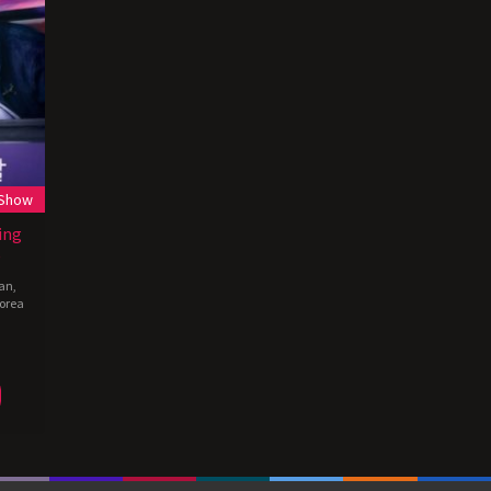
 Show
ing
)
an
,
orea
g