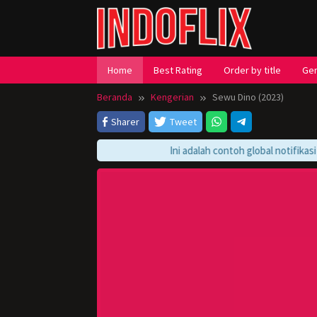
Loncat
ke
konten
Home
Best Rating
Order by title
Ge
Beranda
Kengerian
Sewu Dino (2023)
Sharer
Tweet
Ini adalah contoh global notifikasi pl