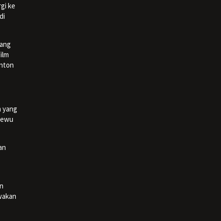
gi ke
di
yang
ilm
onton
m yang
“Sewu
an
an
wakan