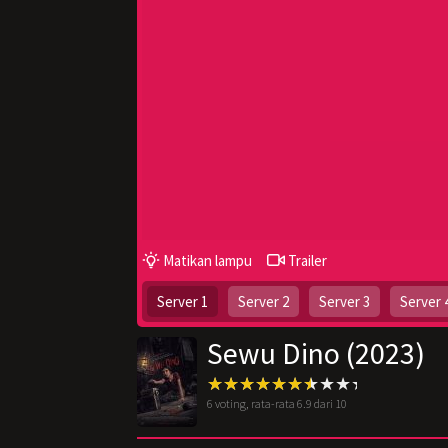
Matikan lampu
Trailer
Server 1
Server 2
Server 3
Server 
Sewu Dino (2023)
6
voting, rata-rata
6.9
dari 10