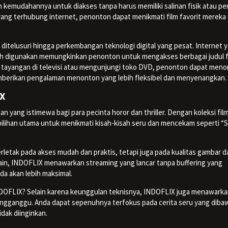
h kemudahannya untuk diakses tanpa harus memiliki salinan fisik atau per
ng terhubung internet, penonton dapat menikmati film favorit mereka 
 ditelusuri hingga perkembangan teknologi digital yang pesat. Internet 
h digunakan memungkinkan penonton untuk mengakses berbagai judul f
 tayangan di televisi atau mengunjungi toko DVD, penonton dapat men
memberikan pengalaman menonton yang lebih fleksibel dan menyenangkan.
IX
yang istimewa bagi para pecinta horor dan thriller. Dengan koleksi fil
pilihan utama untuk menikmati kisah-kisah seru dan mencekam seperti 
etak pada akses mudah dan praktis, tetapi juga pada kualitas gambar d
lain, INDOFLIX menawarkan streaming yang lancar tanpa buffering yang
 akan lebih maksimal.
DOFLIX? Selain karena keunggulan teknisnya, INDOFLIX juga menawark
ngganggu. Anda dapat sepenuhnya terfokus pada cerita seru yang diba
idak diinginkan.