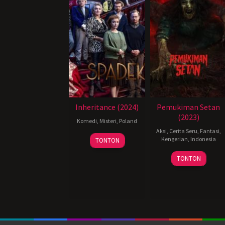
Inheritance (2024)
Pemukiman Setan
(2023)
Komedi
,
Misteri
,
Poland
Aksi
,
Cerita Seru
,
Fantasi
,
19
Sylwester
Kengerian
,
Indonesia
TONTON
Jun
Jakimow
25
Charles
2024
TONTON
Jan
Gozali
2024