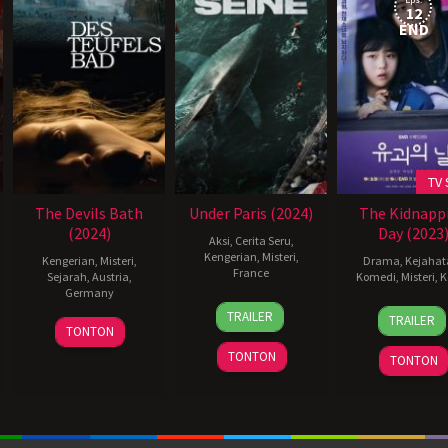
12
END
TV
The Devils Bath
Under Paris (2024)
The Kidnapp
(2024)
Day (2023
Aksi
,
Cerita Seru
,
Kengerian
,
Misteri
,
Kengerian
,
Misteri
,
Drama
,
Kejahat
France
Sejarah
,
Austria
,
Komedi
,
Misteri
,
K
Germany
5
Xavier
13
Kim
TRAILER
TRAILER
8
Veronika
Jun
Gens
Sep
Je-
TONTON
Mar
Franz
2024
2023
youn
TONTON
TONTON
2024