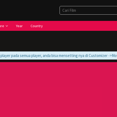
nre
Year
Country
ayer pada semua player, anda bisa mensetting nya di Customizer ->Movie ->