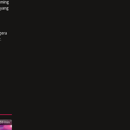
aming
 yang
gera
.
59 min