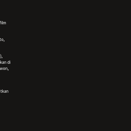
film
to,
),
kan di
iwon,
atkan