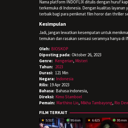
Nama platform INDOFLIX ditulis dengan huruf kap
terkemuka di Indonesia. Dengan kualitas layana
terbaik bagi para penikmat film horor dan thriller 
Kesimpulan
Jadi, jangan lewatkan kesempatan untuk menikma
temukan dan rasakan sensasi seramnya hanya di IND
Oleh:
BIOSKOP
Diposting pada:
Oktober 26, 2023
Genre:
Kengerian
,
Misteri
Tahun:
2023
Durasi:
121 Min
Negara:
Indonesia
Rilis:
19 Apr 2023
Bahasa:
Bahasa indonesia,
Direksi:
Kimo Stamboel
Pemain:
Marthino Lio
,
Mikha Tambayong
,
Rio De
FILM TERKAIT
5.517
95 min
6.625
95 min