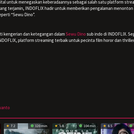
ital untuk menegaskan keberadaannya sebagai salah satu platform stre
n yang terjamin, INDOFLIX hadir untuk memberikan pengalaman menonton
seperti “Sewu Dino”.
ti kengerian dan ketegangan dalam
Sewu Dino
sub indo di INDOFLIX. Se
OFLIX, platform streaming terbaik untuk pecinta film horor dan thriller
wanto
7.2
120 min
5.8
104 min
8.5
Eps: