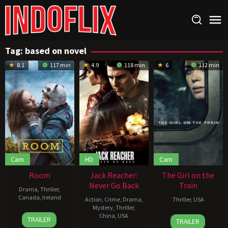
Loncat
ke
konten
Tag:
based on novel
8.1
117 min
4.9
118 min
6
112 min
Cam
HD
Cam
Room
Jack Reacher:
The Girl on the
Never Go Back
Train
Drama
,
Thriller
,
Canada
,
Ireland
Action
,
Crime
,
Drama
,
Thriller
,
USA
Mystery
,
Thriller
,
16
Lenny
China
,
USA
5
Tate
TRAILER
TRAILER
Oct
Abrahamson
Oct
Taylor