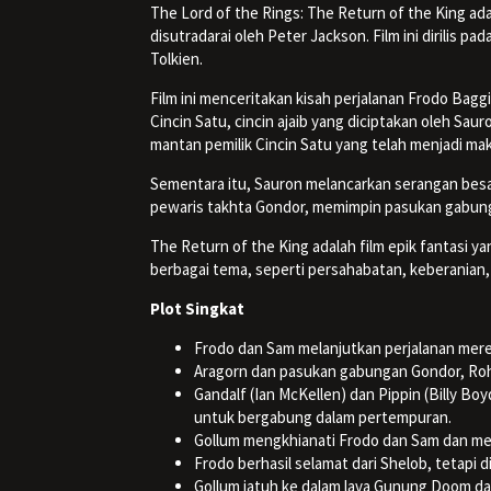
The Lord of the Rings: The Return of the King adal
disutradarai oleh Peter Jackson. Film ini dirilis p
Tolkien.
Film ini menceritakan kisah perjalanan Frodo Ba
Cincin Satu, cincin ajaib yang diciptakan oleh Sa
mantan pemilik Cincin Satu yang telah menjadi mak
Sementara itu, Sauron melancarkan serangan besar
pewaris takhta Gondor, memimpin pasukan gabung
The Return of the King adalah film epik fantasi y
berbagai tema, seperti persahabatan, keberanian
Plot Singkat
Frodo dan Sam melanjutkan perjalanan me
Aragorn dan pasukan gabungan Gondor, Roha
Gandalf (Ian McKellen) dan Pippin (Billy 
untuk bergabung dalam pertempuran.
Gollum mengkhianati Frodo dan Sam dan me
Frodo berhasil selamat dari Shelob, tetapi 
Gollum jatuh ke dalam lava Gunung Doom dan