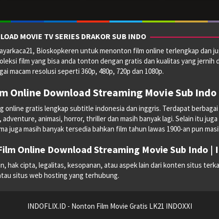
LOAD MOVIE TV SERIES DRAKOR SUB INDO
yarkaca21, Bioskopkeren untuk menonton film online terlengkap dan ju
oleksi film yang bisa anda tonton dengan gratis dan kualitas yang jernih 
ai macam resolusi seperti 360p, 480p, 720p dan 1080p.
lm Online Download Streaming Movie Sub Indo 
line gratis lengkap subtitle indonesia dan inggris. Terdapat berbagai mac
dventure, animasi, horror, thriller dan masih banyak lagi. Selain itu juga
ma juga masih banyak tersedia bahkan film tahun lawas 1900-an pun masih 
ilm Online Download Streaming Movie Sub Indo |
hak cipta, legalitas, kesopanan, atau aspek lain dari konten situs terka
 atau situs web hosting yang terhubung.
INDOFLIX.ID - Nonton Film Movie Gratis LK21 INDOXXI