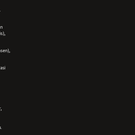
.
an
s),
nsen),
asi
,
.