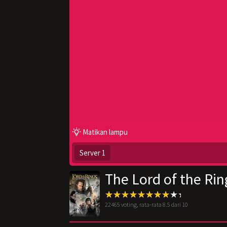
Matikan lampu
Server 1
The Lord of the Rin
22465
voting, rata-rata
8.5
dari 10