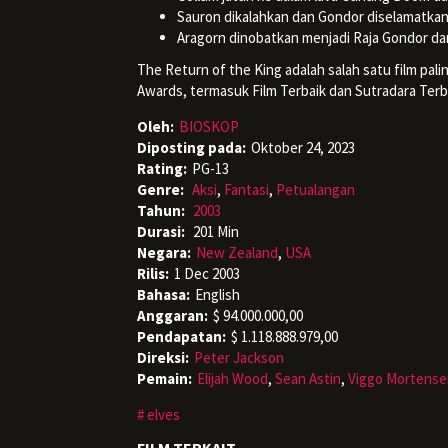
Sauron dikalahkan dan Gondor diselamatkan
Aragorn dinobatkan menjadi Raja Gondor dan
The Return of the King adalah salah satu film pa
Awards, termasuk Film Terbaik dan Sutradara Terb
Oleh:
BIOSKOP
Diposting pada:
Oktober 24, 2023
Rating:
PG-13
Genre:
Aksi
,
Fantasi
,
Petualangan
Tahun:
2003
Durasi:
201 Min
Negara:
New Zealand
,
USA
Rilis:
1 Dec 2003
Bahasa:
English
Anggaran:
$ 94.000.000,00
Pendapatan:
$ 1.118.888.979,00
Direksi:
Peter Jackson
Pemain:
Elijah Wood
,
Sean Astin
,
Viggo Mortense
elves