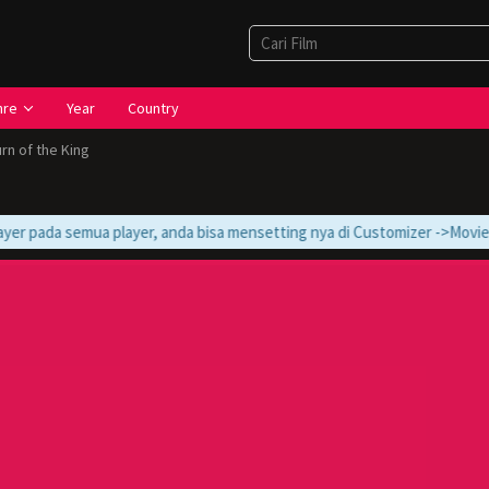
nre
Year
Country
rn of the King
er pada semua player, anda bisa mensetting nya di Customizer ->Movie -> M