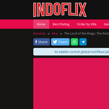
Loncat
ke
konten
Home
Best Rating
Order by title
Ge
Beranda
Aksi
The Lord of the Rings: The Retu
Sharer
Tweet
Ini adalah contoh global notifikasi play