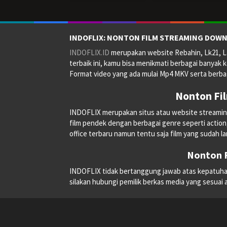
INDOFLIX: NONTON FILM STREAMING DOWN
INDOFLIX.ID
merupakan website Rebahin, Lk21, La
terbaik ini, kamu bisa menikmati berbagai banyak k
Format video yang ada mulai Mp4 MKV serta berbag
Nonton Fi
INDOFLIX merupakan situs atau website streaming on
film pendek dengan berbagai genre seperti action, a
office terbaru namun tentu saja film yang sudah la
Nonton F
INDOFLIX tidak bertanggung jawab atas kepatuhan, 
silakan hubungi pemilik berkas media yang sesuai