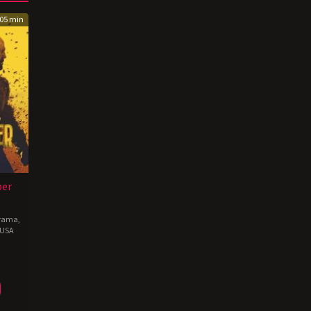
05 min
per
rama
,
USA