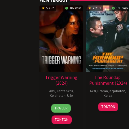
FILM TERKAIT
5.752
107 min
7.219
109 min
Trigger Warning
The Roundup:
(2024)
Punishment (2024)
Aksi
,
Cerita Seru
,
Aksi
,
Drama
,
Kejahatan
,
Kejahatan
,
USA
Korea
20
Mouly
24
허
TONTON
TRAILER
Jun
Surya
Apr
명
2024
2024
행
TONTON