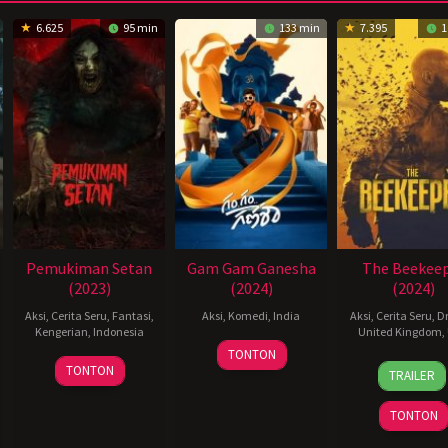
6.625
95 min
133 min
7.395
1
Pemukiman Setan
Gam Gam Ganesha
The Beekee
(2023)
(2024)
(2024)
Aksi
,
Cerita Seru
,
Fantasi
,
Aksi
,
Komedi
,
India
Aksi
,
Cerita Seru
,
D
Kengerian
,
Indonesia
United Kingdom
,
31
Uday
TONTON
25
Charles
8
David
May
Shetty
TONTON
TRAILER
Jan
Gozali
Jan
Ayer
2024
2024
2024
TONTON