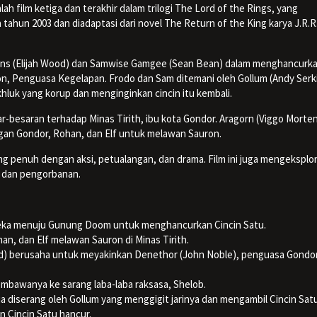
ah film ketiga dan terakhir dalam trilogi The Lord of the Rings, yang
ada tahun 2003 dan diadaptasi dari novel The Return of the King karya J.R.R
ggins (Elijah Wood) dan Samwise Gamgee (Sean Bean) dalam menghancurk
uron, Penguasa Kegelapan. Frodo dan Sam ditemani oleh Gollum (Andy Serki
hluk yang korup dan menginginkan cincin itu kembali.
-besaran terhadap Minas Tirith, ibu kota Gondor. Aragorn (Viggo Morte
an Gondor, Rohan, dan Elf untuk melawan Sauron.
ang penuh dengan aksi, petualangan, dan drama. Film ini juga mengeksplor
, dan pengorbanan.
reka menuju Gunung Doom untuk menghancurkan Cincin Satu.
n, dan Elf melawan Sauron di Minas Tirith.
Boyd) berusaha untuk meyakinkan Denethor (John Noble), penguasa Gondor
mbawanya ke sarang laba-laba raksasa, Shelob.
dia diserang oleh Gollum yang menggigit jarinya dan mengambil Cincin Satu
 Cincin Satu hancur.