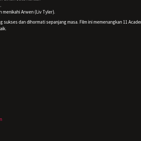
.
 menikahi Arwen (Liv Tyler).
ling sukses dan dihormati sepanjang masa. Film ini memenangkan 11 Acad
aik.
n