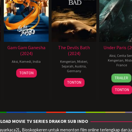
Gam Gam Ganesha
The Devils Bath
Under Paris (2
(2024)
(2024)
Aksi
,
Cerita Ser
Kengerian
,
Miste
Aksi
,
Komedi
,
India
Kengerian
,
Misteri
,
France
Sejarah
,
Austria
,
31
Uday
Germany
TONTON
5
Xavie
May
Shetty
TRAILER
8
Veronika
Jun
Gens
TONTON
2024
Mar
Franz
2024
TONTON
2024
LOAD MOVIE TV SERIES DRAKOR SUB INDO
yarkaca21, Bioskopkeren untuk menonton film online terlengkap dan ju