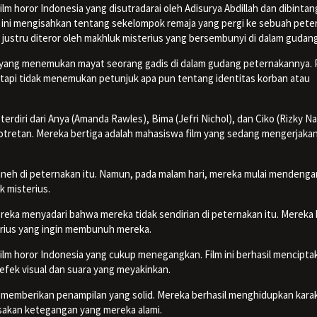
ilm horor Indonesia yang disutradarai oleh Adisurya Abdillah dan dibintan
lm ini mengisahkan tentang sekelompok remaja yang pergi ke sebuah pet
ustru diteror oleh makhluk misterius yang bersembunyi di dalam gudang
a yang menemukan mayat seorang gadis di dalam gudang peternakannya. P
etapi tidak menemukan petunjuk apa pun tentang identitas korban atau
rdiri dari Anya (Amanda Rawles), Bima (Jefri Nichol), dan Ciko (Rizky Na
otretan. Mereka bertiga adalah mahasiswa film yang sedang mengerjaka
neh di peternakan itu. Namun, pada malam hari, mereka mulai mendenga
 misterius.
reka menyadari bahwa mereka tidak sendirian di peternakan itu. Mereka
erius yang ingin membunuh mereka.
ilm horor Indonesia yang cukup menegangkan. Film ini berhasil mencipta
fek visual dan suara yang meyakinkan.
a memberikan penampilan yang solid. Mereka berhasil menghidupkan kara
akan ketegangan yang mereka alami.