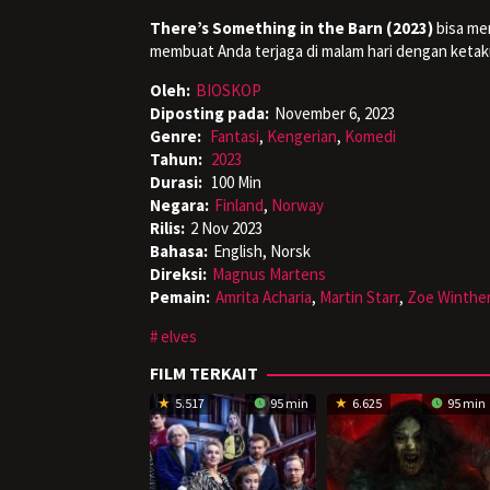
There’s Something in the Barn (2023)
bisa men
membuat Anda terjaga di malam hari dengan ketak
Oleh:
BIOSKOP
Diposting pada:
November 6, 2023
Genre:
Fantasi
,
Kengerian
,
Komedi
Tahun:
2023
Durasi:
100 Min
Negara:
Finland
,
Norway
Rilis:
2 Nov 2023
Bahasa:
English, Norsk
Direksi:
Magnus Martens
Pemain:
Amrita Acharia
,
Martin Starr
,
Zoe Winthe
elves
FILM TERKAIT
5.517
95 min
6.625
95 min