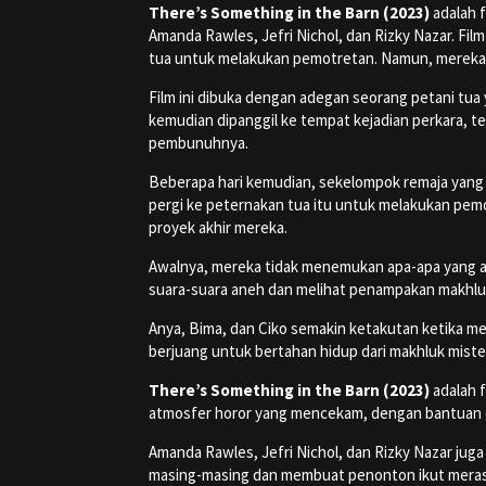
There’s Something in the Barn (2023)
adalah f
Amanda Rawles, Jefri Nichol, dan Rizky Nazar. Fi
tua untuk melakukan pemotretan. Namun, mereka j
Film ini dibuka dengan adegan seorang petani tu
kemudian dipanggil ke tempat kejadian perkara, t
pembunuhnya.
Beberapa hari kemudian, sekelompok remaja yang te
pergi ke peternakan tua itu untuk melakukan pem
proyek akhir mereka.
Awalnya, mereka tidak menemukan apa-apa yang a
suara-suara aneh dan melihat penampakan makhluk
Anya, Bima, dan Ciko semakin ketakutan ketika me
berjuang untuk bertahan hidup dari makhluk mist
There’s Something in the Barn (2023)
adalah f
atmosfer horor yang mencekam, dengan bantuan e
Amanda Rawles, Jefri Nichol, dan Rizky Nazar jug
masing-masing dan membuat penonton ikut meras