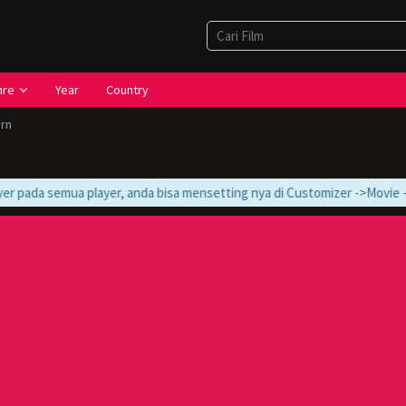
nre
Year
Country
arn
r pada semua player, anda bisa mensetting nya di Customizer ->Movie -> Mo