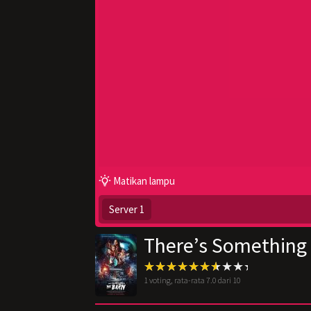
Matikan lampu
Server 1
There’s Something 
1
voting, rata-rata
7.0
dari 10