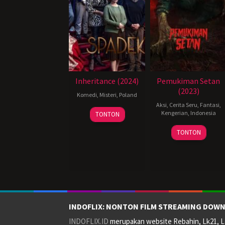
Inheritance (2024)
Pemukiman Setan
(2023)
Komedi
,
Misteri
,
Poland
Aksi
,
Cerita Seru
,
Fantasi
,
19
Sylwester
Kengerian
,
Indonesia
TONTON
Jun
Jakimow
25
Charles
2024
TONTON
Jan
Gozali
2024
INDOFLIX: NONTON FILM STREAMING DOWN
INDOFLIX.ID
merupakan website Rebahin, Lk21, La