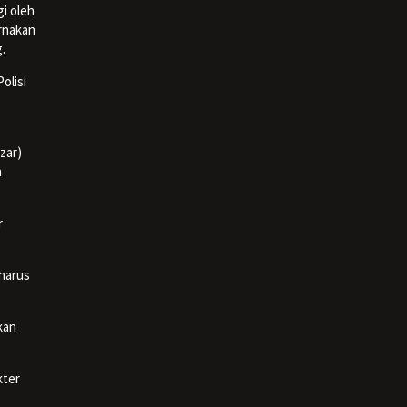
gi oleh
ernakan
.
olisi
zar)
n
r
 harus
kan
kter