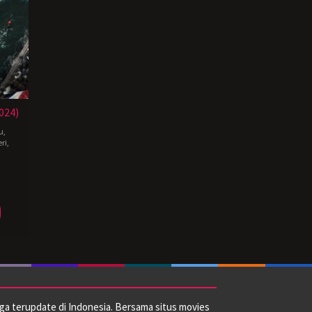
024)
u
,
ri
,
r
ga terupdate di Indonesia. Bersama situs movies