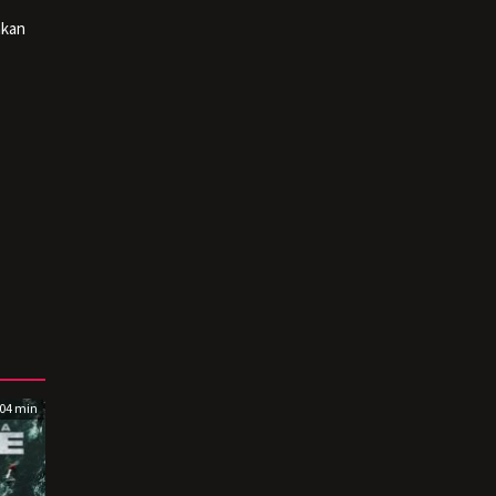
akan
04 min