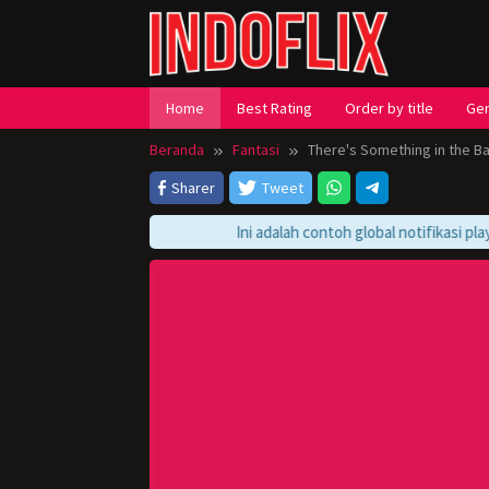
Loncat
ke
konten
Home
Best Rating
Order by title
Ge
Beranda
Fantasi
There's Something in the B
Sharer
Tweet
Ini adalah contoh global notifikasi playe