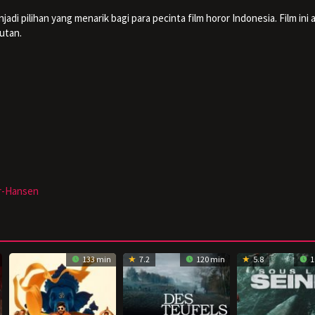
jadi pilihan yang menarik bagi para pecinta film horor Indonesia. Film ini 
utan.
r-Hansen
133 min
7.2
120 min
5.8
1