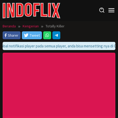
Loncat
ke
konten
Beranda
Kengerian
Totally Killer
Sharer
Tweet
lobal notifikasi player pada semua player, anda bisa mensetting nya di Cu