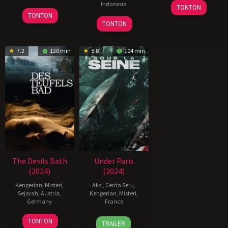
Indonesia
31
Uday
TONTON
19
Sylwester
May
Shetty
TONTON
25
Charles
Jun
Jakimow
TONTON
2024
Jan
Gozali
2024
2024
7.2
120 min
5.8
104 min
The Devils Bath
Under Paris
(2024)
(2024)
Kengerian
,
Misteri
,
Aksi
,
Cerita Seru
,
Sejarah
,
Austria
,
Kengerian
,
Misteri
,
Germany
France
8
Veronika
5
Xavier
TONTON
TRAILER