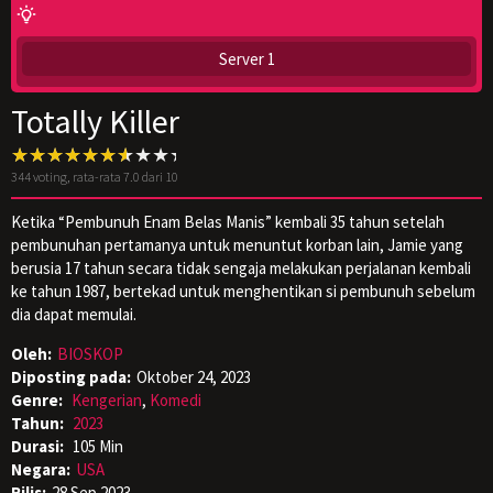
Server 1
Totally Killer
344
voting, rata-rata
7.0
dari 10
Ketika “Pembunuh Enam Belas Manis” kembali 35 tahun setelah
pembunuhan pertamanya untuk menuntut korban lain, Jamie yang
berusia 17 tahun secara tidak sengaja melakukan perjalanan kembali
ke tahun 1987, bertekad untuk menghentikan si pembunuh sebelum
dia dapat memulai.
Oleh:
BIOSKOP
Diposting pada:
Oktober 24, 2023
Genre:
Kengerian
,
Komedi
Tahun:
2023
Durasi:
105 Min
Negara:
USA
Rilis:
28 Sep 2023