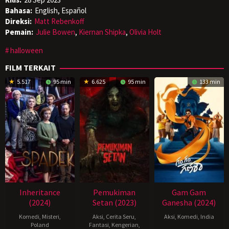
Bahasa:
English, Español
Direksi:
Matt Rebenkoff
Pemain:
Julie Bowen
,
Kiernan Shipka
,
Olivia Holt
halloween
FILM TERKAIT
5.517
95 min
6.625
95 min
133 min
Inheritance
Pemukiman
Gam Gam
(2024)
Setan (2023)
Ganesha (2024)
Komedi
,
Misteri
,
Aksi
,
Cerita Seru
,
Aksi
,
Komedi
,
India
Poland
Fantasi
,
Kengerian
,