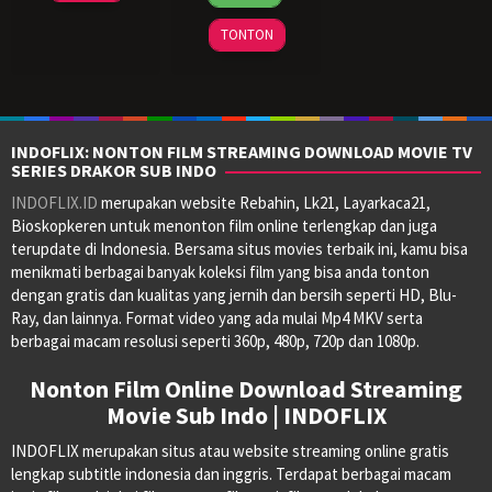
Mar
Franz
Jun
Gens
2024
2024
TONTON
INDOFLIX: NONTON FILM STREAMING DOWNLOAD MOVIE TV
SERIES DRAKOR SUB INDO
INDOFLIX.ID
merupakan website Rebahin, Lk21, Layarkaca21,
Bioskopkeren untuk menonton film online terlengkap dan juga
terupdate di Indonesia. Bersama situs movies terbaik ini, kamu bisa
menikmati berbagai banyak koleksi film yang bisa anda tonton
dengan gratis dan kualitas yang jernih dan bersih seperti HD, Blu-
Ray, dan lainnya. Format video yang ada mulai Mp4 MKV serta
berbagai macam resolusi seperti 360p, 480p, 720p dan 1080p.
Nonton Film Online Download Streaming
Movie Sub Indo | INDOFLIX
INDOFLIX merupakan situs atau website streaming online gratis
lengkap subtitle indonesia dan inggris. Terdapat berbagai macam