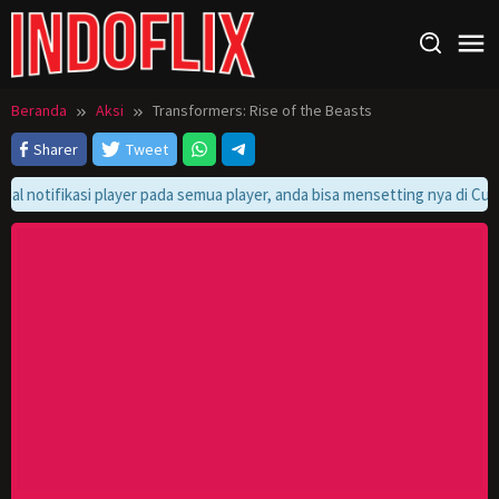
Loncat
ke
konten
Beranda
Aksi
Transformers: Rise of the Beasts
Sharer
Tweet
bal notifikasi player pada semua player, anda bisa mensetting nya di Cust