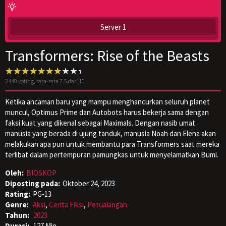
Server 1
Transformers: Rise of the Beasts
3440
voting, rata-rata
7.5
dari 10
Ketika ancaman baru yang mampu menghancurkan seluruh planet
muncul, Optimus Prime dan Autobots harus bekerja sama dengan
faksi kuat yang dikenal sebagai Maximals. Dengan nasib umat
manusia yang berada di ujung tanduk, manusia Noah dan Elena akan
melakukan apa pun untuk membantu para Transformers saat mereka
terlibat dalam pertempuran pamungkas untuk menyelamatkan Bumi.
Oleh:
BIOSKOP
Diposting pada:
Oktober 24, 2023
Rating:
PG-13
Genre:
Aksi
,
Cerita Fiksi
,
Petualangan
Tahun:
2023
Durasi:
127 Min