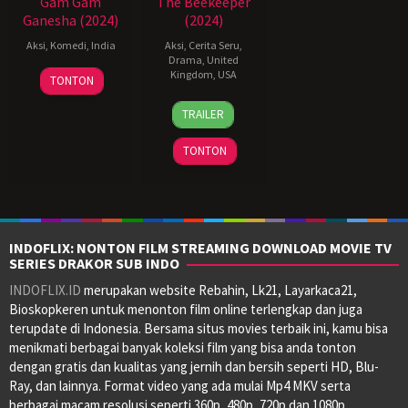
Gam Gam
The Beekeeper
Ganesha (2024)
(2024)
Aksi
,
Komedi
,
India
Aksi
,
Cerita Seru
,
Drama
,
United
31
Uday
Kingdom
,
USA
TONTON
May
Shetty
8
David
2024
TRAILER
Jan
Ayer
2024
TONTON
INDOFLIX: NONTON FILM STREAMING DOWNLOAD MOVIE TV
SERIES DRAKOR SUB INDO
INDOFLIX.ID
merupakan website Rebahin, Lk21, Layarkaca21,
Bioskopkeren untuk menonton film online terlengkap dan juga
terupdate di Indonesia. Bersama situs movies terbaik ini, kamu bisa
menikmati berbagai banyak koleksi film yang bisa anda tonton
dengan gratis dan kualitas yang jernih dan bersih seperti HD, Blu-
Ray, dan lainnya. Format video yang ada mulai Mp4 MKV serta
berbagai macam resolusi seperti 360p, 480p, 720p dan 1080p.