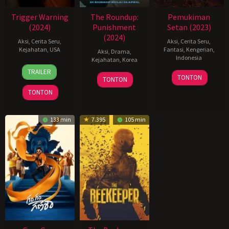
Trigger Warning
The Roundup:
Pemukiman
(2024)
Punishment
Setan (2023)
(2024)
Aksi
,
Cerita Seru
,
Aksi
,
Cerita Seru
,
Kejahatan
,
USA
Fantasi
,
Kengerian
,
Aksi
,
Drama
,
Indonesia
Kejahatan
,
Korea
20
Mouly
TRAILER
25
Charles
24
허
Jun
Surya
TONTON
TONTON
Jan
Gozali
Apr
명
2024
TONTON
2024
2024
행
133 min
7.395
105 min