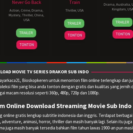
Never Go Back
Train
Drama
,
Australia
,
Kingdom
,
US
Action
,
Crime
,
Drama
,
Thriller
,
USA
Mystery
,
Thriller
,
China
,
24
Garth
USA
5
Tate
TRAILER
TRAILER
Nov
Davis
Oct
Taylor
19
Edward
2016
Guy
2016
TRAILER
TONTON
TONTON
Oct
Zwick
Strac
2016
TONTON
LOAD MOVIE TV SERIES DRAKOR SUB INDO
yarkaca21, Bioskopkeren untuk menonton film online terlengkap dan ju
oleksi film yang bisa anda tonton dengan gratis dan kualitas yang jernih 
ai macam resolusi seperti 360p, 480p, 720p dan 1080p.
lm Online Download Streaming Movie Sub Indo 
line gratis lengkap subtitle indonesia dan inggris. Terdapat berbagai mac
dventure, animasi, horror, thriller dan masih banyak lagi. Selain itu juga
ma juga masih banyak tersedia bahkan film tahun lawas 1900-an pun masih 