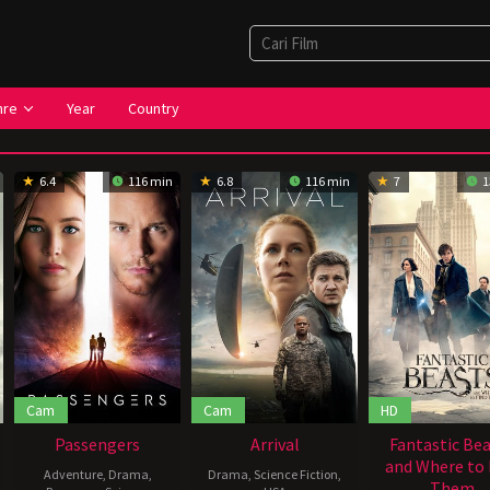
nre
Year
Country
6.4
116 min
6.8
116 min
7
1
Cam
Cam
HD
Passengers
Arrival
Fantastic Be
and Where to 
Adventure
,
Drama
,
Drama
,
Science Fiction
,
Them