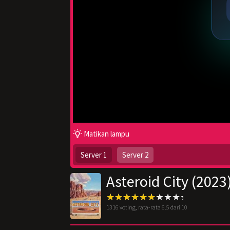
Matikan lampu
Server 1
Server 2
Asteroid City (2023
1316
voting, rata-rata
6.5
dari 10