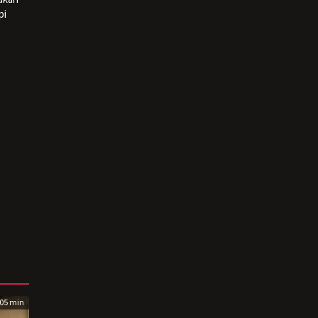
pi
05 min