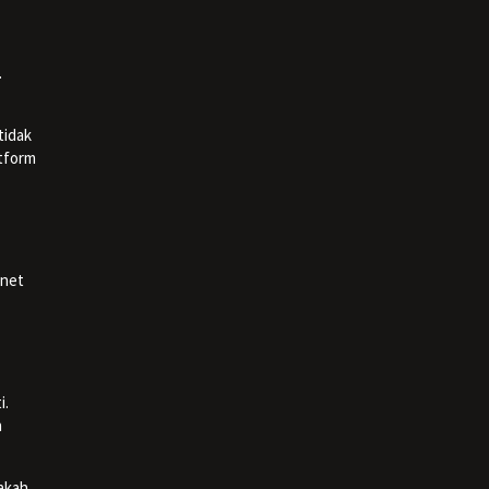
.
tidak
tform
rnet
i.
n
akah