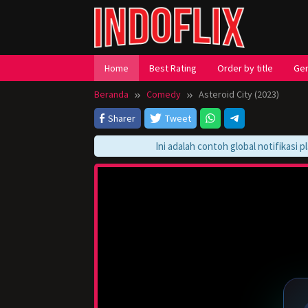
Loncat
ke
konten
Home
Best Rating
Order by title
Ge
Beranda
Comedy
Asteroid City (2023)
Sharer
Tweet
Ini adalah contoh global notifikasi play