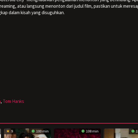
aming, atau langsung menonton dari judul film, pastikan untuk meresa
kap dalam kisah yang disuguhkan.
n
,
Tom Hanks
9
100 min
108 min
1