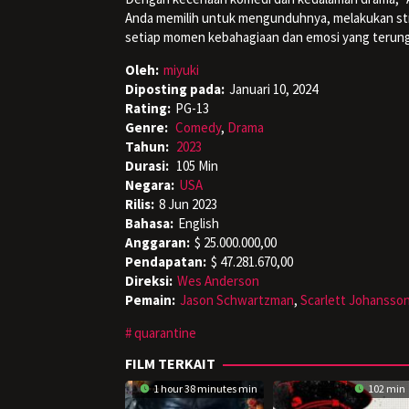
Anda memilih untuk mengunduhnya, melakukan stre
setiap momen kebahagiaan dan emosi yang terung
Oleh:
miyuki
Diposting pada:
Januari 10, 2024
Rating:
PG-13
Genre:
Comedy
,
Drama
Tahun:
2023
Durasi:
105 Min
Negara:
USA
Rilis:
8 Jun 2023
Bahasa:
English
Anggaran:
$ 25.000.000,00
Pendapatan:
$ 47.281.670,00
Direksi:
Wes Anderson
Pemain:
Jason Schwartzman
,
Scarlett Johansso
quarantine
FILM TERKAIT
1 hour 38 minutes min
102 min