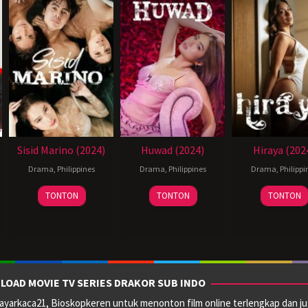
Sisid Marino (2024)
Huwad (2024)
Hiraya (202
Drama
,
Philippines
Drama
,
Philippines
Drama
,
Philippi
14
Joel
28
Reynold
11
TONTON
TONTON
TONTON
Jun
Lamangan
Jun
Giba
Jul
2024
2024
2024
LOAD MOVIE TV SERIES DRAKOR SUB INDO
yarkaca21, Bioskopkeren untuk menonton film online terlengkap dan ju