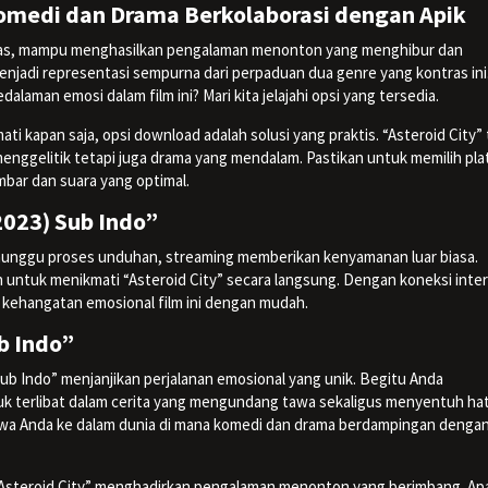
 Komedi dan Drama Berkolaborasi dengan Apik
das, mampu menghasilkan pengalaman menonton yang menghibur dan
njadi representasi sempurna dari perpaduan dua genre yang kontras ini
aman emosi dalam film ini? Mari kita jelajahi opsi yang tersedia.
kmati kapan saja, opsi download adalah solusi yang praktis. “Asteroid City” 
gelitik tetapi juga drama yang mendalam. Pastikan untuk memilih pla
bar dan suara yang optimal.
2023) Sub Indo”
unggu proses unduhan, streaming memberikan kenyamanan luar biasa.
 untuk menikmati “Asteroid City” secara langsung. Dengan koneksi inte
 kehangatan emosional film ini dengan mudah.
b Indo”
ub Indo” menjanjikan perjalanan emosional yang unik. Begitu Anda
 terlibat dalam cerita yang mengundang tawa sekaligus menyentuh hat
wa Anda ke dalam dunia di mana komedi dan drama berdampingan denga
“Asteroid City” menghadirkan pengalaman menonton yang berimbang. Ap