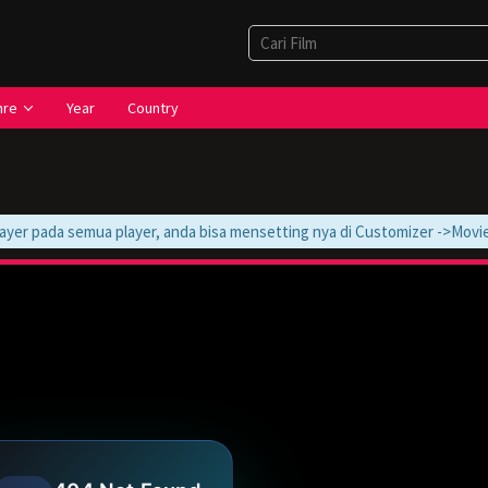
nre
Year
Country
er pada semua player, anda bisa mensetting nya di Customizer ->Movie -> 