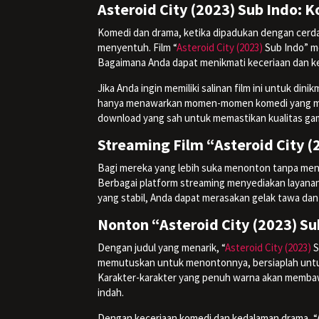
Asteroid City (2023) Sub Indo:
Komedi dan drama, ketika dipadukan dengan cer
menyentuh. Film “
Asteroid City (2023)
Sub Indo” me
Bagaimana Anda dapat menikmati keceriaan dan kedal
Jika Anda ingin memiliki salinan film ini untuk dini
hanya menawarkan momen-momen komedi yang meng
download yang sah untuk memastikan kualitas gam
Streaming Film “Asteroid City (
Bagi mereka yang lebih suka menonton tanpa men
Berbagai platform streaming menyediakan layanan
yang stabil, Anda dapat merasakan gelak tawa dan
Nonton “Asteroid City (2023) Su
Dengan judul yang menarik, “
Asteroid City (2023)
S
memutuskan untuk menontonnya, bersiaplah untuk
Karakter-karakter yang penuh warna akan memba
indah.
Dengan keceriaan komedi dan kedalaman drama, 