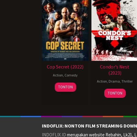
Cop Secret (2022)
Condor’s Nest
(2023)
Action
,
Comedy
Action
,
Drama
,
Thriller
20
TONTON
October
TONTON
2021
INDOFLIX: NONTON FILM STREAMING DOWN
INDOFLIX.ID
merupakan website Rebahin, Lk21, La