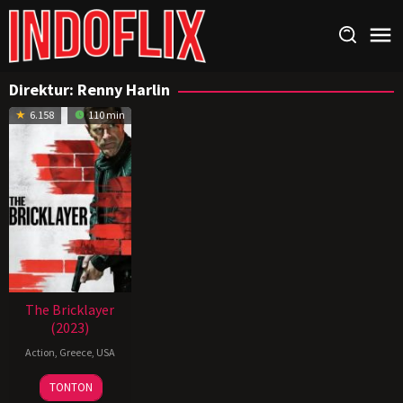
Loncat
ke
konten
Direktur:
Renny Harlin
6.158
110 min
The Bricklayer
(2023)
Action
,
Greece
,
USA
14
Renny
TONTON
Dec
Harlin