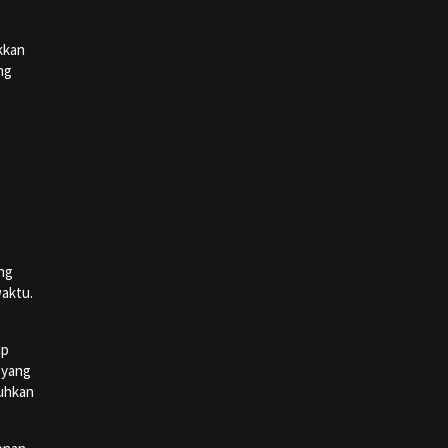
akkan
ng
.
ang
waktu.
ap
 yang
guhkan