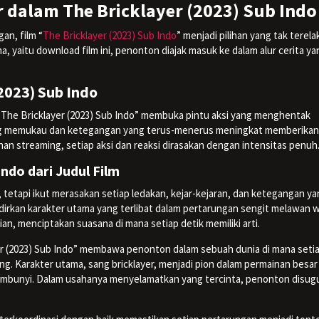
 dalam The Bricklayer (2023) Sub Indo
an, film “
The Bricklayer (2023) Sub Indo
” menjadi pilihan yang tak terel
ma, yaitu download film ini, penonton diajak masuk ke dalam alur cerita ya
2023) Sub Indo
The Bricklayer (2023) Sub Indo” membuka pintu aksi yang menghentak
yang memukau dan ketegangan yang terus-menerus meningkat memberikan
nan streaming, setiap aksi dan reaksi dirasakan dengan intensitas penuh
ndo dari Judul Film
 tetapi ikut merasakan setiap ledakan, kejar-kejaran, dan ketegangan y
adirkan karakter utama yang terlibat dalam pertarungan sengit melawan 
n, menciptakan suasana di mana setiap detik memiliki arti.
yer (2023) Sub Indo” membawa penonton dalam sebuah dunia di mana seti
. Karakter utama, sang bricklayer, menjadi pion dalam permainan besar
embunyi. Dalam usahanya menyelamatkan yang tercinta, penonton disu