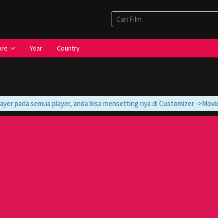
nre
Year
Country
er pada semua player, anda bisa mensetting nya di Customizer ->Movie -> M