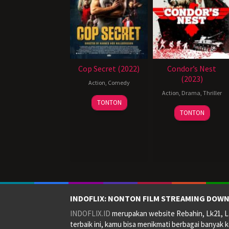
Cop Secret (2022)
Condor’s Nest
(2023)
Action
,
Comedy
Action
,
Drama
,
Thriller
20
TONTON
October
TONTON
2021
INDOFLIX: NONTON FILM STREAMING DOWN
INDOFLIX.ID
merupakan website Rebahin, Lk21, La
terbaik ini, kamu bisa menikmati berbagai banyak k