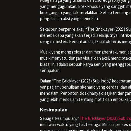
Adegan laga yang dinamis dan choreography yang 
yang mengagumkan. Efek khusus yang canggih me
ketegangan yang tak terelakkan. Setiap tendanga
pengalaman aksi yang memukau.
Sekalipun bergenre aksi, “The Bricklayer (2023) 
menebak apa yang akan terjadi selanjutnya. Intrik
dengan misteri. Penonton diajak untuk terus menye
Musik yang menggelegar dan menghentak, menjadi 
musik menyatu dengan visual dan aksi, menciptaka
biasa; ini adalah sebuah karya seni yang mengg
terlupakan.
Dalam “The Bricklayer (2023) Sub Indo,” kecepatan 
yang tajam, penulisan skenario yang cerdas, dan
mendalam. Penonton tidak hanya disajikan denga
yang lebih mendalam tentang motif dan emosi kara
Kesimpulan
Sebagai kesimpulan, “
The Bricklayer (2023) Sub In
melawan waktu yang tak terduga. Melalui proses 
pusaran aksi yang menggetarkan dan alur cerita y