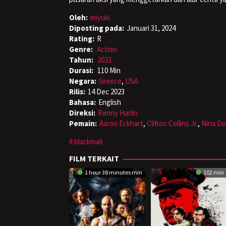
Oleh:
miyuki
Diposting pada:
Januari 31, 2024
Rating:
R
Genre:
Action
Tahun:
2023
Durasi:
110 Min
Negara:
Greece
,
USA
Rilis:
14 Dec 2023
Bahasa:
English
Direksi:
Renny Harlin
Pemain:
Aaron Eckhart
,
Clifton Collins Jr.
,
Nina Do
blackmail
FILM TERKAIT
1 hour 38 minutes min
102 min