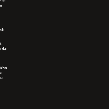
onan
am
nuh
s,
 aksi
ialog
dan
man