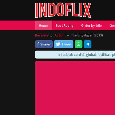
Loncat
ke
konten
Home
Best Rating
Order by title
Ge
Beranda
Action
The Bricklayer (2023)
Sharer
Tweet
Ini adalah contoh global notifikasi play