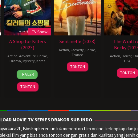
TV Show
A Shop for Killers
Sentinelle (2023)
The Wrath 
(2023)
Becky (202
Action
,
Comedy
,
Crime
,
France
Action
,
Adventure
,
Crime
,
Action
,
Horror
,
Thr
Drama
,
Mystery
,
Korea
USA
27
Hugo
TONTON
17
Lee
26
Matt
Aug
Benamozig
TONTON
TRAILER
Jan
Eon-
May
Angel
2023
2024
hee
2023
TONTON
LOAD MOVIE TV SERIES DRAKOR SUB INDO
yarkaca21, Bioskopkeren untuk menonton film online terlengkap dan ju
oleksi film yang bisa anda tonton dengan gratis dan kualitas yang jernih 