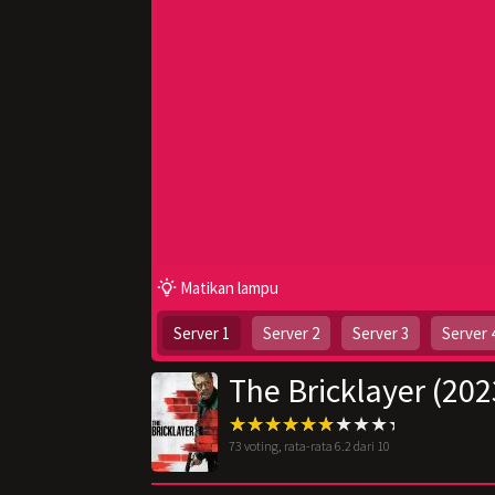
Matikan lampu
Server 1
Server 2
Server 3
Server 
The Bricklayer (202
73
voting, rata-rata
6.2
dari 10