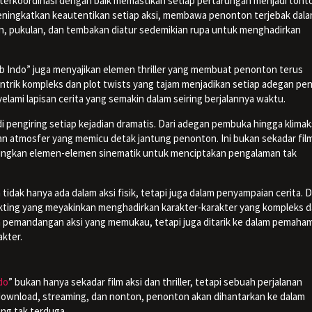
terkoordinasi dengan baik memastikan setiap pertarungan menjadi tont
ningkatkan keautentikan setiap aksi, membawa penonton terjebak dal
n, pukulan, dan tembakan diatur sedemikian rupa untuk menghadirkan
Sub Indo” juga menyajikan elemen thriller yang membuat penonton terus
-intrik kompleks dan plot twists yang tajam menjadikan setiap adegan pe
lami lapisan cerita yang semakin dalam seiring berjalannya waktu.
pengiring setiap kejadian dramatis. Dari adegan pembuka hingga klimak
n atmosfer yang memicu detak jantung penonton. Ini bukan sekadar film
abungkan elemen-elemen sinematik untuk menciptakan pengalaman tak
tidak hanya ada dalam aksi fisik, tetapi juga dalam penyampaian cerita. D
 akting yang meyakinkan menghadirkan karakter-karakter yang kompleks 
n pemandangan aksi yang memukau, tetapi juga ditarik ke dalam pemaha
kter.
do
” bukan hanya sekadar film aksi dan thriller, tetapi sebuah perjalanan
download, streaming, dan nonton, penonton akan dihantarkan ke dalam
ang tak terduga.